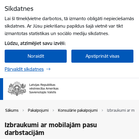
Pāriet uz lapas saturu
Sīkdatnes
Spied
lai meklētu
Enter
Lai šī tīmekļvietne darbotos, tā izmanto obligāti nepieciešamās
sīkdatnes. Ar Jūsu piekrišanu papildus šajā vietnē var tikt
izmantotas statistikas un sociālo mediju sīkdatnes.
Lūdzu, atzīmējiet savu izvēli:
Noraidīt
Apstiprināt visas
Pārvaldīt sīkdatnes
Sākums
Pakalpojumi
Konsulārie pakalpojumi
Izbraukumi ar mob
Izbraukumi ar mobilajām pasu
darbstacijām