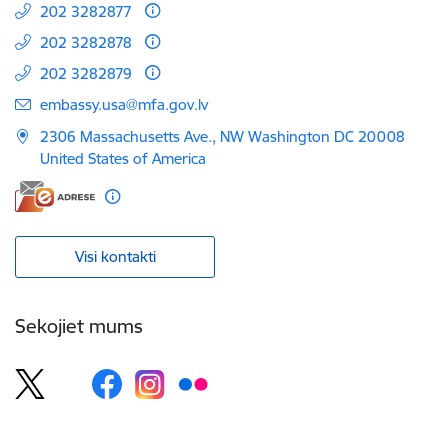
202 3282877
202 3282878
202 3282879
E-pasts:
embassy.usa@mfa.gov.lv
2306 Massachusetts Ave., NW Washington DC 20008
United States of America
Visi kontakti
Sekojiet mums