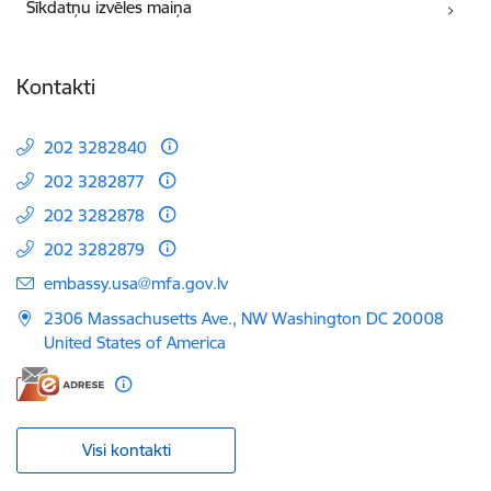
Sīkdatņu izvēles maiņa
Kontakti
202 3282840
202 3282877
202 3282878
202 3282879
E-pasts:
embassy.usa@mfa.gov.lv
2306 Massachusetts Ave., NW Washington DC 20008
United States of America
Visi kontakti