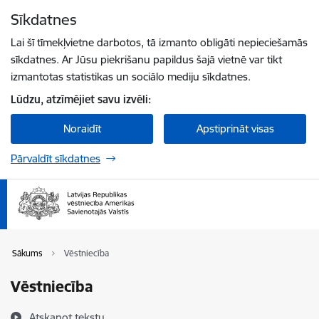
Pāriet uz lapas saturu
Sīkdatnes
Spied
lai meklētu
Enter
Lai šī tīmekļvietne darbotos, tā izmanto obligāti nepieciešamās
sīkdatnes. Ar Jūsu piekrišanu papildus šajā vietnē var tikt
izmantotas statistikas un sociālo mediju sīkdatnes.
Lūdzu, atzīmējiet savu izvēli:
Noraidīt
Apstiprināt visas
Pārvaldīt sīkdatnes
Sākums
Vēstniecība
Vēstniecība
Atskaņot tekstu