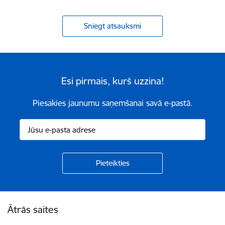
Sniegt atsauksmi
Esi pirmais, kurš uzzina!
Piesakies jaunumu saņemšanai savā e-pastā.
Kājene
Ātrās saites