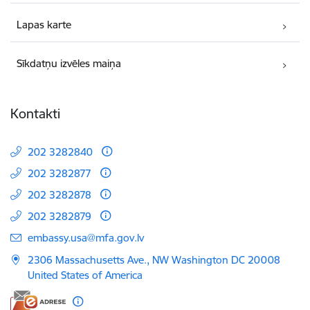
Lapas karte
Sīkdatņu izvēles maiņa
Kontakti
202 3282840
202 3282877
202 3282878
202 3282879
E-pasts:
embassy.usa@mfa.gov.lv
2306 Massachusetts Ave., NW Washington DC 20008
United States of America