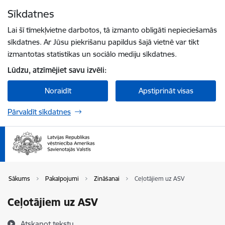
Pāriet uz lapas saturu
Sīkdatnes
Spied
lai meklētu
Enter
Lai šī tīmekļvietne darbotos, tā izmanto obligāti nepieciešamās
sīkdatnes. Ar Jūsu piekrišanu papildus šajā vietnē var tikt
izmantotas statistikas un sociālo mediju sīkdatnes.
Lūdzu, atzīmējiet savu izvēli:
Noraidīt
Apstiprināt visas
Pārvaldīt sīkdatnes
Sākums
Pakalpojumi
Zināšanai
Ceļotājiem uz ASV
Ceļotājiem uz ASV
Atskaņot tekstu