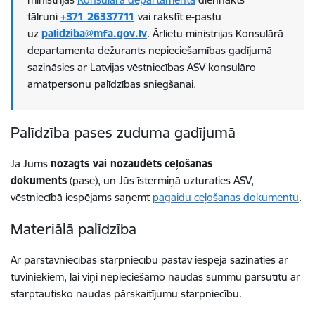
tālruni
+371 26337711
vai rakstīt e-pastu
uz
palidziba@mfa.gov.lv
. Ārlietu ministrijas Konsulārā
departamenta dežurants nepieciešamības gadījumā
sazināsies ar Latvijas vēstniecības ASV konsulāro
amatpersonu palīdzības sniegšanai.
Palīdzība pases zuduma gadījumā
Ja Jums
nozagts vai nozaudēts
ceļošanas
dokuments
(pase), un Jūs īstermiņā uzturaties ASV,
vēstniecībā iespējams saņemt
pagaidu ceļošanas dokumentu
.
Materiālā palīdzība
Ar pārstāvniecības starpniecību pastāv iespēja sazināties ar
tuviniekiem, lai viņi nepieciešamo naudas summu pārsūtītu ar
starptautisko naudas pārskaitījumu starpniecību.