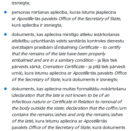
izsniegta;
personas miršanas apliecība, kuras īstums jāapliecina
ar
Apostille
tās pavalsts
Office of the Secretary of State
,
kurā apliecība ir izsniegta;
dokuments, kas apliecina mirstīgo atlieku iezārkošanas
atbilstību uzturēšanās valsts sanitārās kontroles dienestu
izvirzītajām prasībām (
Embalming Certificate – to certify
that the remains of the late have been properly
embalmed and are in a sanitary condition
– ja līķis tiek
pārvests zārkā;
Cremation Certificate
– ja pīšļi tiek pārvesti
urnā), kura īstumu apliecina ar
Apostille
tās pavalsts
Office
of the Secretary of State
, kurā dokuments ir izsniegts;
dokuments, kas apliecina muitas formalitāšu nokārtošanu
(
declaration that the late is not known to be of an
infectious nature or Certificate in Relation to removal of
the body outside the state; declaration that the coffin/urn
contains the remains/ashes and only the remains/ashes
of the late
), kura īstumu apliecina ar
Apostille
tās
pavalsts
Office of the Secretary of State
, kurā dokuments