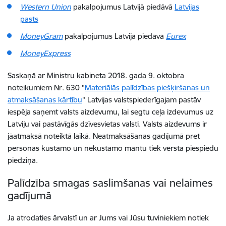
Western Union
pakalpojumus Latvijā piedāvā
Latvijas
pasts
MoneyGram
pakalpojumus Latvijā piedāvā
Eurex
MoneyExpress
Saskaņā ar Ministru kabineta 2018. gada 9. oktobra
noteikumiem Nr. 630 "
Materiālās palīdzības piešķiršanas un
atmaksāšanas kārtību
" Latvijas valstspiederīgajam pastāv
iespēja saņemt valsts aizdevumu, lai segtu ceļa izdevumus uz
Latviju vai pastāvīgās dzīvesvietas valsti. Valsts aizdevums ir
jāatmaksā noteiktā laikā. Neatmaksāšanas gadījumā pret
personas kustamo un nekustamo mantu tiek vērsta piespiedu
piedziņa.
Palīdzība smagas saslimšanas vai nelaimes
gadījumā
Ja atrodaties ārvalstī un ar Jums vai Jūsu tuviniekiem notiek