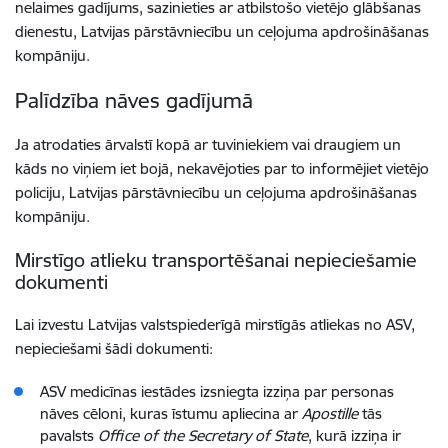
nelaimes gadījums, sazinieties ar atbilstošo vietējo glābšanas
dienestu, Latvijas pārstāvniecību un ceļojuma apdrošināšanas
kompāniju.
Palīdzība nāves gadījumā
Ja atrodaties ārvalstī kopā ar tuviniekiem vai draugiem un
kāds no viņiem iet bojā, nekavējoties par to informējiet vietējo
policiju, Latvijas pārstāvniecību un ceļojuma apdrošināšanas
kompāniju.
Mirstīgo atlieku transportēšanai nepieciešamie
dokumenti
Lai izvestu Latvijas valstspiederīgā mirstīgās atliekas no ASV,
nepieciešami šādi dokumenti:
ASV medicīnas iestādes izsniegta izziņa par personas
nāves cēloni, kuras īstumu apliecina ar
Apostille
tās
pavalsts
Office of the Secretary of State
, kurā izziņa ir