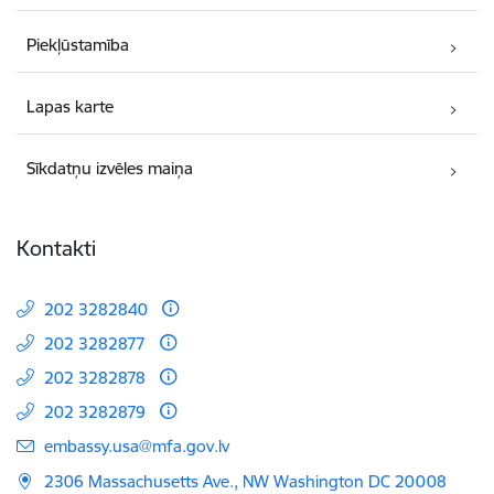
Piekļūstamība
Lapas karte
Sīkdatņu izvēles maiņa
Kontakti
202 3282840
202 3282877
202 3282878
202 3282879
E-pasts:
embassy.usa@mfa.gov.lv
2306 Massachusetts Ave., NW Washington DC 20008