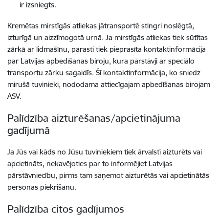
ir izsniegts.
Kremētas mirstīgās atliekas jātransportē stingri noslēgtā,
izturīgā un aizzīmogotā urnā. Ja mirstīgās atliekas tiek sūtītas
zārkā ar lidmašīnu, parasti tiek pieprasīta kontaktinformācija
par Latvijas apbedīšanas biroju, kura pārstāvji ar speciālo
transportu zārku sagaidīs. Šī kontaktinformācija, ko sniedz
mirušā tuvinieki, nododama attiecīgajam apbedīšanas birojam
ASV.
Palīdzība aizturēšanas/apcietinājuma
gadījumā
Ja Jūs vai kāds no Jūsu tuviniekiem tiek ārvalstī aizturēts vai
apcietināts, nekavējoties par to informējiet Latvijas
pārstāvniecību, pirms tam saņemot aizturētās vai apcietinātās
personas piekrišanu.
Palīdzība citos gadījumos