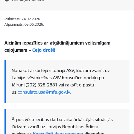
Publicēts: 24.02.2026.
Atjaunināts: 05.06.2026.
Aicinām iepazīties ar atgādinājumiem veiksmīgam
ceļojumam –
Ceļo droši!
Nonākot ārkārtējā situācijā ASV, lūdzam zvanīt uz
Latvijas vēstniecības ASV Konsulāro nodaļu pa
tālruni (202) 328-2881 vai rakstīt e-pastu
uz
consulate.usa@mfa.gov.lv
.
Ārpus vēstniecības darba laika ārkārtējās situācijās
lūdzam zvanīt uz Latvijas Republikas Ārlietu
ministrijas
Konsulārā departamenta
diennakts