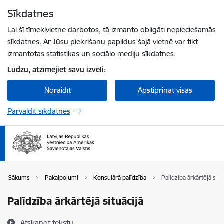
Pāriet uz lapas saturu
Sīkdatnes
Spied
lai meklētu
Enter
Lai šī tīmekļvietne darbotos, tā izmanto obligāti nepieciešamās
sīkdatnes. Ar Jūsu piekrišanu papildus šajā vietnē var tikt
izmantotas statistikas un sociālo mediju sīkdatnes.
Lūdzu, atzīmējiet savu izvēli:
Noraidīt
Apstiprināt visas
Pārvaldīt sīkdatnes
Sākums
Pakalpojumi
Konsulārā palīdzība
Palīdzība ārkārtējā situ
Palīdzība ārkārtējā situācijā
Atskaņot tekstu