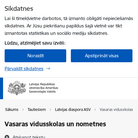
Pāriet uz lapas saturu
Sīkdatnes
Spied
lai meklētu
Enter
Lai šī tīmekļvietne darbotos, tā izmanto obligāti nepieciešamās
sīkdatnes. Ar Jūsu piekrišanu papildus šajā vietnē var tikt
izmantotas statistikas un sociālo mediju sīkdatnes.
Lūdzu, atzīmējiet savu izvēli:
Noraidīt
Apstiprināt visas
Pārvaldīt sīkdatnes
Sākums
Tautiešiem
Latvijas diaspora ASV
Vasaras vidusskolas 
Vasaras vidusskolas un nometnes
Atskaņot tekstu