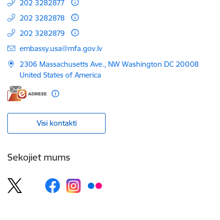
202 3282877
202 3282878
202 3282879
E-pasts:
embassy.usa@mfa.gov.lv
2306 Massachusetts Ave., NW Washington DC 20008
United States of America
Visi kontakti
Sekojiet mums