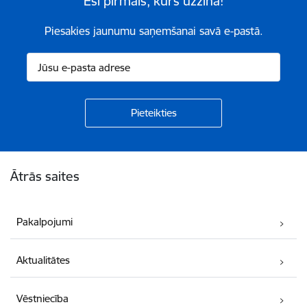
Esi pirmais, kurš uzzina!
Piesakies jaunumu saņemšanai savā e-pastā.
Kājene
Ātrās saites
Pakalpojumi
Aktualitātes
Vēstniecība