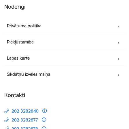
Noderīgi
Privātuma politika
Piekļūstamība
Lapas karte
Sīkdatņu izvēles maiņa
Kontakti
202 3282840
202 3282877
202 3282878