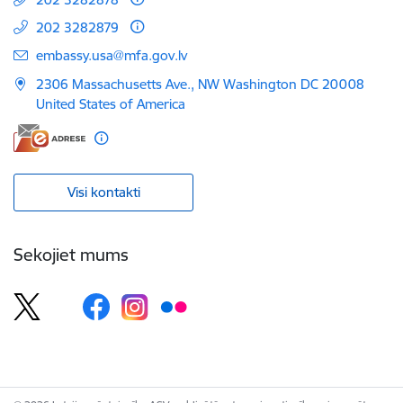
202 3282879
E-pasts:
embassy.usa@mfa.gov.lv
2306 Massachusetts Ave., NW Washington DC 20008
United States of America
Visi kontakti
Sekojiet mums