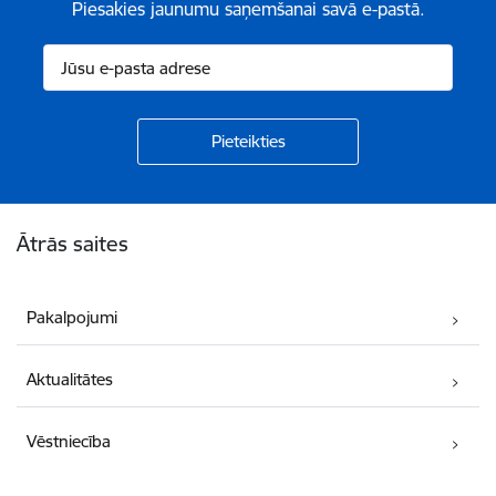
Piesakies jaunumu saņemšanai savā e-pastā.
Kājene
Ātrās saites
Pakalpojumi
Aktualitātes
Vēstniecība