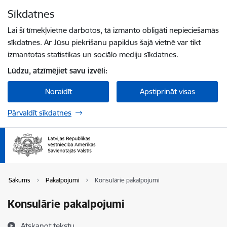
Pāriet uz lapas saturu
Sīkdatnes
Spied
lai meklētu
Enter
Lai šī tīmekļvietne darbotos, tā izmanto obligāti nepieciešamās
sīkdatnes. Ar Jūsu piekrišanu papildus šajā vietnē var tikt
izmantotas statistikas un sociālo mediju sīkdatnes.
Lūdzu, atzīmējiet savu izvēli:
Noraidīt
Apstiprināt visas
Pārvaldīt sīkdatnes
Sākums
Pakalpojumi
Konsulārie pakalpojumi
Konsulārie pakalpojumi
Atskaņot tekstu