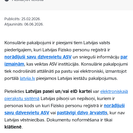
Publicēts: 25.02.2026.
Atjaunināts: 06.06.2026.
Konsulārie pakalpojumi ir pieejami tiem Latvijas valsts
piederīgajiem, kuri Latvijas Fizisko personu reģistrā ir
norādījuši savu
dzīvesvietu ASV
un snieguši informāciju
par
izmaiņām
, kas veiktas ASV institūcijās. Konsulārie pakalpojumi
tiek nodrošināti attālināti pa pastu vai elektroniski, izmantojot
portālā
latvija.lv
pieejamos Latvijas iestāžu pakalpojumus.
Pieteikties
Latvijas pasei un/vai eID kartei
var
elektroniskajā
pierakstu sistēmā
Latvijas pilsoņi un nepilsoņi, kuriem ir
personas kods un kuri Fizisko personu reģistrā ir
norādījuši
savu
dzīvesvietu ASV
vai
pastāvīgi dzīvo ārvalstīs
, kur nav
Latvijas vēstniecības. Dokumentu noformēšana ir tikai
klātienē
.