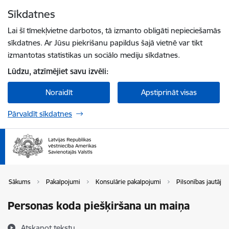
Pāriet uz lapas saturu
Sīkdatnes
Spied
lai meklētu
Enter
Lai šī tīmekļvietne darbotos, tā izmanto obligāti nepieciešamās
sīkdatnes. Ar Jūsu piekrišanu papildus šajā vietnē var tikt
izmantotas statistikas un sociālo mediju sīkdatnes.
Lūdzu, atzīmējiet savu izvēli:
Noraidīt
Apstiprināt visas
Pārvaldīt sīkdatnes
Sākums
Pakalpojumi
Konsulārie pakalpojumi
Pilsonības jautāju
Personas koda piešķiršana un maiņa
Atskaņot tekstu