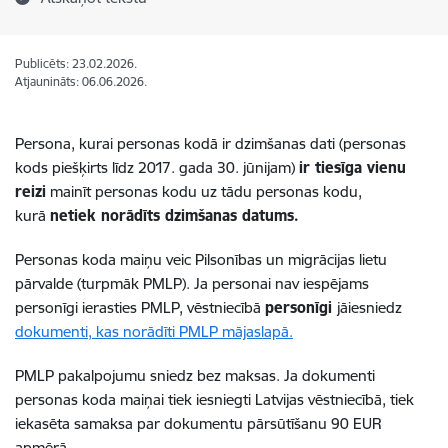
Publicēts: 23.02.2026.
Atjaunināts: 06.06.2026.
Persona, kurai personas kodā ir dzimšanas dati (personas
kods piešķirts līdz 2017. gada 30. jūnijam)
ir tiesīga vienu
reizi
mainīt personas kodu uz tādu personas kodu,
kurā
netiek norādīts dzimšanas datums.
Personas koda maiņu veic Pilsonības un migrācijas lietu
pārvalde (turpmāk PMLP). Ja personai nav iespējams
personīgi ierasties PMLP, vēstniecībā
personīgi
jāiesniedz
dokumenti, kas norādīti PMLP mājaslapā.
PMLP pakalpojumu sniedz bez maksas. Ja dokumenti
personas koda maiņai tiek iesniegti Latvijas vēstniecībā, tiek
iekasēta samaksa par dokumentu pārsūtīšanu 90 EUR
apmērā.