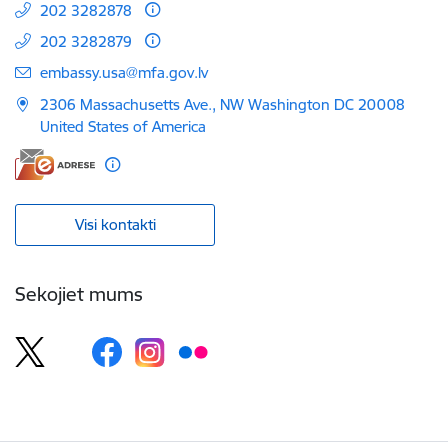
202 3282878
202 3282879
E-pasts:
embassy.usa@mfa.gov.lv
2306 Massachusetts Ave., NW Washington DC 20008
United States of America
Visi kontakti
Sekojiet mums