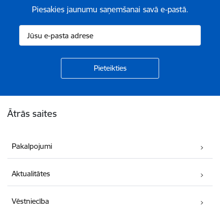
Piesakies jaunumu saņemšanai savā e-pastā.
Kājene
Ātrās saites
Pakalpojumi
Aktualitātes
Vēstniecība