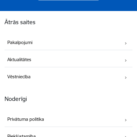
Kājene
Ātrās saites
Pakalpojumi
Aktualitātes
Vēstniecība
Noderīgi
Privātuma politika
Piekļūstamība