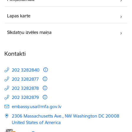
Lapas karte
Sīkdatņu izvēles maiņa
Kontakti
202 3282840
202 3282877
202 3282878
202 3282879
E-pasts:
embassy.usa@mfa.gov.lv
2306 Massachusetts Ave., NW Washington DC 20008
United States of America