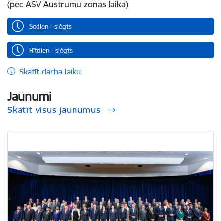
(pēc ASV Austrumu zonas laika)
Šodien - slēgts
Rītdien - slēgts
Skatīt darba laiku
Jaunumi
Skatīt visus jaunumus