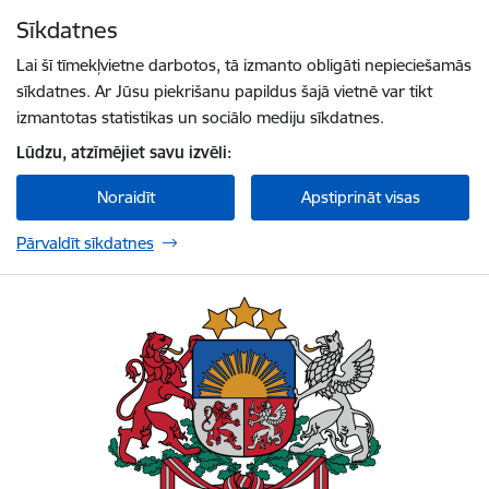
Pāriet uz lapas saturu
Sīkdatnes
Spied
lai meklētu
Enter
Lai šī tīmekļvietne darbotos, tā izmanto obligāti nepieciešamās
sīkdatnes. Ar Jūsu piekrišanu papildus šajā vietnē var tikt
izmantotas statistikas un sociālo mediju sīkdatnes.
Lūdzu, atzīmējiet savu izvēli:
Noraidīt
Apstiprināt visas
Pārvaldīt sīkdatnes
Latvijas vēstniecība ASV