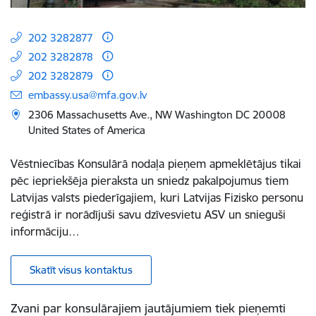
202 3282877
202 3282878
202 3282879
embassy.usa@mfa.gov.lv
2306 Massachusetts Ave., NW Washington DC 20008
United States of America
Vēstniecības Konsulārā nodaļa pieņem apmeklētājus tikai
pēc iepriekšēja pieraksta un sniedz pakalpojumus tiem
Latvijas valsts piederīgajiem, kuri Latvijas Fizisko personu
reģistrā ir norādījuši savu dzīvesvietu ASV un snieguši
informāciju…
Skatīt visus kontaktus
Zvani par konsulārajiem jautājumiem tiek pieņemti