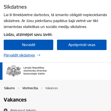
Pāriet uz lapas saturu
Sīkdatnes
Spied
lai meklētu
Enter
Lai šī tīmekļvietne darbotos, tā izmanto obligāti nepieciešamās
sīkdatnes. Ar Jūsu piekrišanu papildus šajā vietnē var tikt
izmantotas statistikas un sociālo mediju sīkdatnes.
Lūdzu, atzīmējiet savu izvēli:
Noraidīt
Apstiprināt visas
Pārvaldīt sīkdatnes
Sākums
Vēstniecība
Vakances
Vakances
Atskaņot tekstu