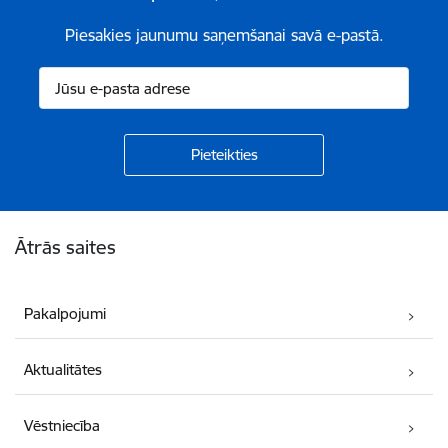
Piesakies jaunumu saņemšanai savā e-pastā.
Kājene
Ātrās saites
Pakalpojumi
Aktualitātes
Vēstniecība