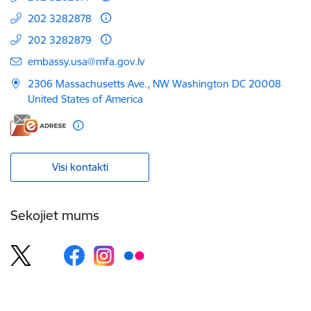
202 3282878
202 3282879
E-pasts:
embassy.usa@mfa.gov.lv
2306 Massachusetts Ave., NW Washington DC 20008
United States of America
Visi kontakti
Sekojiet mums