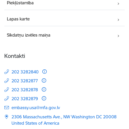
Piekļūstamība
Lapas karte
Sīkdatņu izvēles maiņa
Kontakti
202 3282840
202 3282877
202 3282878
202 3282879
E-pasts:
embassy.usa@mfa.gov.lv
2306 Massachusetts Ave., NW Washington DC 20008
United States of America