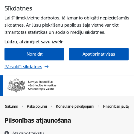
Pāriet uz lapas saturu
Sīkdatnes
Spied
lai meklētu
Enter
Lai šī tīmekļvietne darbotos, tā izmanto obligāti nepieciešamās
sīkdatnes. Ar Jūsu piekrišanu papildus šajā vietnē var tikt
izmantotas statistikas un sociālo mediju sīkdatnes.
Lūdzu, atzīmējiet savu izvēli:
Noraidīt
Apstiprināt visas
Pārvaldīt sīkdatnes
Sākums
Pakalpojumi
Konsulārie pakalpojumi
Pilsonības jautāju
Pilsonības atjaunošana
Atskaņot tekstu