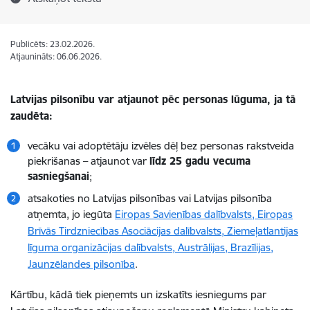
Publicēts: 23.02.2026.
Atjaunināts: 06.06.2026.
Latvijas pilsonību var atjaunot pēc personas lūguma, ja tā
zaudēta:
vecāku vai adoptētāju izvēles dēļ bez personas rakstveida
piekrišanas – atjaunot var
līdz 25 gadu vecuma
sasniegšanai
;
atsakoties no Latvijas pilsonības vai Latvijas pilsonība
atņemta, jo iegūta
Eiropas Savienības dalībvalsts, Eiropas
Brīvās Tirdzniecības Asociācijas dalībvalsts, Ziemeļatlantijas
līguma organizācijas dalībvalsts, Austrālijas, Brazīlijas,
Jaunzēlandes pilsonība
.
Kārtību, kādā tiek pieņemts un izskatīts iesniegums par