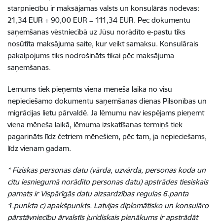
starpniecību ir maksājamas valsts un konsulārās nodevas:
21,34 EUR + 90,00 EUR = 111,34 EUR. Pēc dokumentu
saņemšanas vēstniecībā uz Jūsu norādīto e-pastu tiks
nosūtīta maksājuma saite, kur veikt samaksu. Konsulārais
pakalpojums tiks nodrošināts tikai pēc maksājuma
saņemšanas.
Lēmums tiek pieņemts viena mēneša laikā no visu
nepieciešamo dokumentu saņemšanas dienas Pilsonības un
migrācijas lietu pārvaldē. Ja lēmumu nav iespējams pieņemt
viena mēneša laikā, lēmuma izskatīšanas termiņš tiek
pagarināts līdz četriem mēnešiem, pēc tam, ja nepieciešams,
līdz vienam gadam.
* Fiziskas personas datu (vārda, uzvārda, personas koda un
citu iesniegumā norādīto personas datu) apstrādes tiesiskais
pamats ir Vispārīgās datu aizsardzības regulas 6.panta
1.punkta c) apakšpunkts. Latvijas diplomātisko un konsulāro
pārstāvniecību ārvalstīs juridiskais pienākums ir apstrādāt