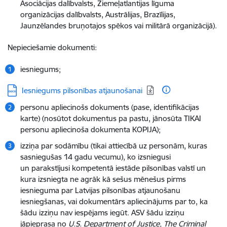
Asociācijas dalībvalsts, Ziemeļatlantijas līguma
organizācijas dalībvalsts, Austrālijas, Brazīlijas,
Jaunzēlandes bruņotajos spēkos vai militārā organizācijā).
Nepieciešamie dokumenti:
iesniegums;
Lejupielādēt:
Iesniegums pilsonības atjaunošanai
personu apliecinošs dokuments (pase, identifikācijas
karte) (nosūtot dokumentus pa pastu, jānosūta TIKAI
personu apliecinoša dokumenta KOPIJA);
izziņa par sodāmību (tikai attiecībā uz personām, kuras
sasniegušas 14 gadu vecumu), ko izsniegusi
un parakstījusi kompetentā iestāde pilsonības valstī un
kura izsniegta ne agrāk kā sešus mēnešus pirms
iesnieguma par Latvijas pilsonības atjaunošanu
iesniegšanas, vai dokumentārs apliecinājums par to, ka
šādu izziņu nav iespējams iegūt. ASV šādu izziņu
jāpieprasa no
U.S. Department of Justice, The Criminal