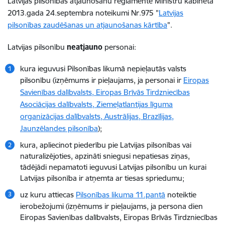
Latvijas pilsonības atjaunošanu reglamentē Ministru kabineta
2013.gada 24.septembra noteikumi Nr.975 "
Latvijas
pilsonības zaudēšanas un atjaunošanas kārtība
".
Latvijas pilsonību
neatjauno
personai:
kura ieguvusi Pilsonības likumā nepieļautās valsts
pilsonību (izņēmums ir pieļaujams, ja personai ir
Eiropas
Savienības dalībvalsts, Eiropas Brīvās Tirdzniecības
Asociācijas dalībvalsts, Ziemeļatlantijas līguma
organizācijas dalībvalsts, Austrālijas, Brazīlijas,
Jaunzēlandes pilsonība
);
kura, apliecinot piederību pie Latvijas pilsonības vai
naturalizējoties, apzināti sniegusi nepatiesas ziņas,
tādējādi nepamatoti ieguvusi Latvijas pilsonību un kurai
Latvijas pilsonība ir atņemta ar tiesas spriedumu;
uz kuru attiecas
Pilsonības likuma 11.pantā
noteiktie
ierobežojumi (izņēmums ir pieļaujams, ja persona dien
Eiropas Savienības dalībvalsts, Eiropas Brīvās Tirdzniecības