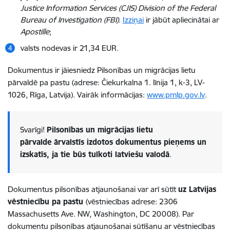
Justice Information Services (CJIS) Division of the Federal
Bureau of Investigation (FBI)
.
Izziņai
ir jābūt apliecinātai ar
Apostille
;
valsts nodevas ir 21,34 EUR.
Dokumentus ir jāiesniedz Pilsonības un migrācijas lietu
pārvaldē pa pastu (adrese: Čiekurkalna 1. līnija 1, k-3, LV-
1026, Rīga, Latvija). Vairāk informācijas:
www.pmlp.gov.lv
.
Svarīgi!
Pilsonības un migrācijas lietu
pārvalde
ārvalstīs izdotos dokumentus pieņems un
izskatīs, ja tie būs tulkoti latviešu valodā
.
Dokumentus pilsonības atjaunošanai var arī sūtīt
uz Latvijas
vēstniecību pa pastu
(vēstniecības adrese: 2306
Massachusetts Ave. NW, Washington, DC 20008). Par
dokumentu pilsonības atjaunošanai sūtīšanu ar vēstniecības