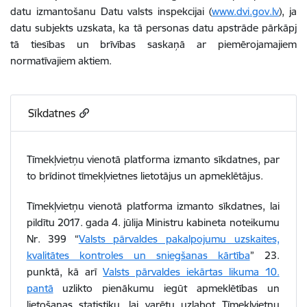
datu izmantošanu Datu valsts inspekcijai (
www.dvi.gov.lv
), ja
datu subjekts uzskata, ka tā personas datu apstrāde pārkāpj
tā tiesības un brīvības saskaņā ar piemērojamajiem
normatīvajiem aktiem.
Sīkdatnes
Tīmekļvietņu vienotā platforma izmanto sīkdatnes, par
to brīdinot tīmekļvietnes lietotājus un apmeklētājus.
Tīmekļvietņu vienotā platforma izmanto sīkdatnes, lai
pildītu 2017. gada 4. jūlija Ministru kabineta noteikumu
Nr. 399 “
Valsts pārvaldes pakalpojumu uzskaites,
kvalitātes kontroles un sniegšanas kārtība
” 23.
punktā, kā arī
Valsts pārvaldes iekārtas likuma 10.
pantā
uzlikto pienākumu iegūt apmeklētības un
lietošanas statistiku, lai varētu uzlabot Tīmekļvietņu