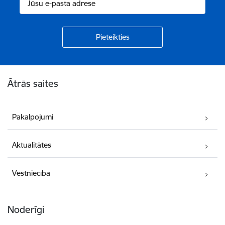
Kājene
Ātrās saites
Pakalpojumi
Aktualitātes
Vēstniecība
Noderīgi