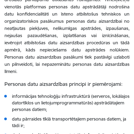
vienotās platformas personas datu apstrādātāji nodrošina
datu konfidencialitāti un īsteno atbilstošus tehniskos un
organizatoriskos pasākumus personas datu aizsardzībai no
neatļautas piekļuves, nelikumīgas apstrādes, izpaušanas,
nejaušas pazaudēšanas, izplatīšanas vai iznīcināšanas,
ievērojot atbilstošas datu aizsardzības procedūras un tādā
apmērā, kāds nepieciešams datu apstrādes nolūkiem.
Personas datu aizsardzības pasākumi tiek pastāvīgi uzlaboti
un pilnveidoti, lai nepazeminātu personas datu aizsardzības
līmeni.
Personas datu aizsardzības principi ir piemērojami:
informācijas tehnoloģiju infrastruktūrā (serveros, lokālajos
datortīklos un lietojumprogrammatūrās) apstrādātajiem
personas datiem;
datu pārraides tīklā transportētajiem personas datiem, ja
tādi ir;