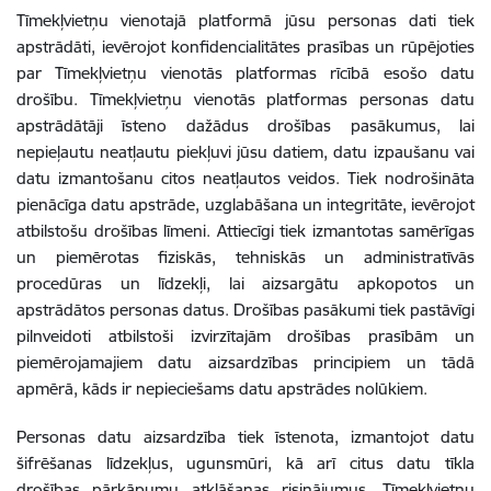
Tīmekļvietņu vienotajā platformā jūsu personas dati tiek
apstrādāti, ievērojot konfidencialitātes prasības un rūpējoties
par Tīmekļvietņu vienotās platformas rīcībā esošo datu
drošību. Tīmekļvietņu vienotās platformas personas datu
apstrādātāji īsteno dažādus drošības pasākumus, lai
nepieļautu neatļautu piekļuvi jūsu datiem, datu izpaušanu vai
datu izmantošanu citos neatļautos veidos. Tiek nodrošināta
pienācīga datu apstrāde, uzglabāšana un integritāte, ievērojot
atbilstošu drošības līmeni. Attiecīgi tiek izmantotas samērīgas
un piemērotas fiziskās, tehniskās un administratīvās
procedūras un līdzekļi, lai aizsargātu apkopotos un
apstrādātos personas datus. Drošības pasākumi tiek pastāvīgi
pilnveidoti atbilstoši izvirzītajām drošības prasībām un
piemērojamajiem datu aizsardzības principiem un tādā
apmērā, kāds ir nepieciešams datu apstrādes nolūkiem.
Personas datu aizsardzība tiek īstenota, izmantojot datu
šifrēšanas līdzekļus, ugunsmūri, kā arī citus datu tīkla
drošības pārkāpumu atklāšanas risinājumus. Tīmekļvietņu