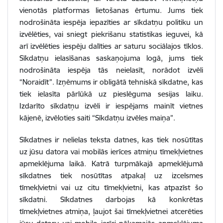
vienotās platformas lietošanas ērtumu. Jums tiek
nodrošināta iespēja iepazīties ar sīkdatņu politiku un
izvēlēties, vai sniegt piekrišanu statistikas ieguvei, kā
arī izvēlēties iespēju dalīties ar saturu sociālajos tīklos.
Sīkdatņu ielasīšanas saskaņojuma logā, jums tiek
nodrošināta iespēja tās neielasīt, norādot izvēli
“Noraidīt”. Izņēmums ir obligātā tehniskā sīkdatne, kas
tiek ielasīta pārlūkā uz pieslēguma sesijas laiku.
Izdarīto sīkdatņu izvēli ir iespējams mainīt vietnes
kājenē, izvēloties saiti “Sīkdatņu izvēles maiņa”.
Sīkdatnes ir nelielas teksta datnes, kas tiek nosūtītas
uz jūsu datora vai mobilās ierīces atmiņu tīmekļvietnes
apmeklējuma laikā. Katrā turpmākajā apmeklējumā
sīkdatnes tiek nosūtītas atpakaļ uz izcelsmes
tīmekļvietni vai uz citu tīmekļvietni, kas atpazīst šo
sīkdatni. Sīkdatnes darbojas kā konkrētas
tīmekļvietnes atmiņa, ļaujot šai tīmekļvietnei atcerēties