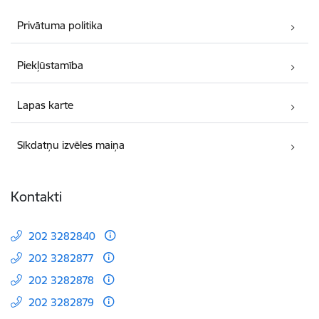
Privātuma politika
Piekļūstamība
Lapas karte
Sīkdatņu izvēles maiņa
Kontakti
202 3282840
202 3282877
202 3282878
202 3282879