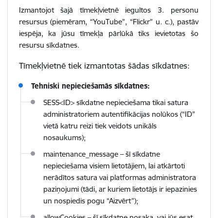
Izmantojot šajā tīmekļvietnē iegultos 3. personu
resursus (piemēram, “YouTube”, “Flickr” u. c.), pastāv
iespēja, ka jūsu tīmekļa pārlūkā tiks ievietotas šo
resursu sīkdatnes.
Tīmekļvietnē tiek izmantotas šādas sīkdatnes:
Tehniski nepieciešamās sīkdatnes:
SESS<ID> sīkdatne nepieciešama tikai satura
administratoriem autentifikācijas nolūkos (“ID”
vietā katru reizi tiek veidots unikāls
nosaukums);
maintenance_message – šī sīkdatne
nepieciešama visiem lietotājiem, lai atkārtoti
nerādītos satura vai platformas administratora
paziņojumi (tādi, ar kuriem lietotājs ir iepazinies
un nospiedis pogu “Aizvērt”);
allowCookies – šī sīkdatne nosaka, vai jūs esat