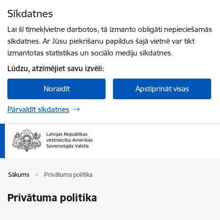
Pāriet uz lapas saturu
Sīkdatnes
Spied
lai meklētu
Enter
Lai šī tīmekļvietne darbotos, tā izmanto obligāti nepieciešamās
sīkdatnes. Ar Jūsu piekrišanu papildus šajā vietnē var tikt
izmantotas statistikas un sociālo mediju sīkdatnes.
Lūdzu, atzīmējiet savu izvēli:
Noraidīt
Apstiprināt visas
Pārvaldīt sīkdatnes
Sākums
Privātuma politika
Privātuma politika