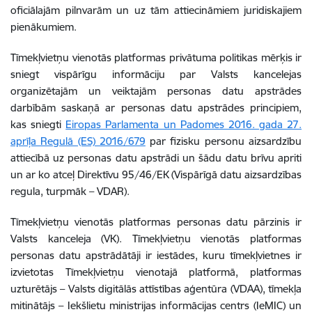
oficiālajām pilnvarām un uz tām attiecināmiem juridiskajiem
pienākumiem.
Tīmekļvietņu vienotās platformas privātuma politikas mērķis ir
sniegt vispārīgu informāciju par Valsts kancelejas
organizētajām un veiktajām personas datu apstrādes
darbībām saskaņā ar personas datu apstrādes principiem,
kas sniegti
Eiropas Parlamenta un Padomes 2016. gada 27.
aprīļa Regulā (ES) 2016/679
par fizisku personu aizsardzību
attiecībā uz personas datu apstrādi un šādu datu brīvu apriti
un ar ko atceļ Direktīvu 95/46/EK (Vispārīgā datu aizsardzības
regula, turpmāk – VDAR).
Tīmekļvietņu vienotās platformas personas datu pārzinis ir
Valsts kanceleja (VK). Tīmekļvietņu vienotās platformas
personas datu apstrādātāji ir iestādes, kuru tīmekļvietnes ir
izvietotas Tīmekļvietņu vienotajā platformā, platformas
uzturētājs – Valsts digitālās attīstības aģentūra (VDAA), tīmekļa
mitinātājs – Iekšlietu ministrijas informācijas centrs (IeMIC) un