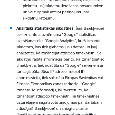
piekritis(-usi) sīkdatņu lietošanas nosacījumiem
un vai turpmāk attēlot paziņojumu par
sīkdatņu lietojumu.
Analītiski statistiskās sīkdatnes.
Šajā tīmekļvietnē
tiek izmantots uzņēmuma “Google” statistikas
uzkrāšanas rīks “Google Analytics”, kurš izmanto
sīkdatnes, kas tiek glabātas jūsu datorā un ļauj
analizēt to, kā izmantojat attiecīgo tīmekļvietni. Šo
sīkdatņu radītā informācija par to, kā izmantojat šo
tīmekļvietni, tiek nosūtīta uz “Google” serveriem un
tur saglabāta. Jūsu IP adrese, lietojot IP
anonimizāciju, tiek saīsināta Eiropas Savienības vai
Eiropas Ekonomikas zonas teritorijā. “Google”
izmanto šo informāciju, lai izvērtētu to, kā
izmantojat attiecīgo tīmekļvietni, lai tīmekļvietnes
uzturētājiem sagatavotu ziņojumus par darbībām
attiecīgajā tīmekļvietnē un sniegtu citus ar
tīmekļvietni un interneta izmantošanu saistītus