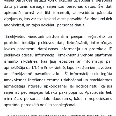
Valsts pārvaldes iestāžu komunikācijas uzlabošanai personas
datu pārzinis uzrauga saņemtos personas datus. Šie dati
apkopotā formā var tikt izmantoti, lai izveidotu pārskata
ziņojumus, kas var tikt izplatīti valsts pārvaldē. Šie ziņojumi tiek
anonimizēti, un tajos neiekļauj personas datus.
Tīmekļvietņu vienotajā platformā ir pieejami reģistrēto un
publisko lietotāju piekļuves dati, lietotājvārdi, informācijas
izvēles parametri, datplūsmas informācija un protokola IP
piekļuves adrešu informācija. Tīmekļvietņu vienotā platforma
izmanto sīkdatnes, kas ļauj iepazīties ar informāciju par
apmeklētāju darbībām tīmekļvietnē, lapu skatījumiem, avotiem
un tīmekļvietnē pavadīto laiku. Šī informācija tiek iegūta
tīmekļvietnes lietošanas ērtuma uzlabošanai un tīmekļvietnes
apmeklētāju interešu apkopošanai, lai nodrošinātu, ka jūs
saņemat pēc iespējas labāku pakalpojumu. Apstrādāts tiek
minimālais personas datu daudzums, kāds ir nepieciešams
apstrādei paredzētā nolūka sasniegšanai.