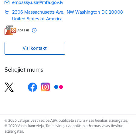
E-pasts:
embassy.usa@mfa.gov.lv
2306 Massachusetts Ave., NW Washington DC 20008
United States of America
Visi kontakti
Sekojiet mums
© 2026 Latvijas vēstniecība ASV, publicētā satura visas tiesības aizsargātas.
© 2020 Valsts kanceleja, Tīmekļvietņu vienotās platformas visas tiesības
aizsargātas.