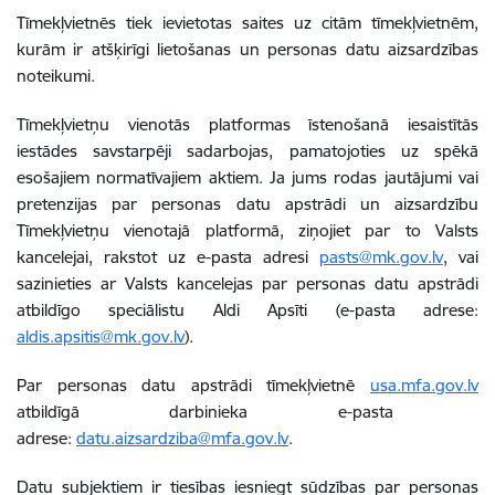
Tīmekļvietnēs tiek ievietotas saites uz citām tīmekļvietnēm,
kurām ir atšķirīgi lietošanas un personas datu aizsardzības
noteikumi.
Tīmekļvietņu vienotās platformas īstenošanā iesaistītās
iestādes savstarpēji sadarbojas, pamatojoties uz spēkā
esošajiem normatīvajiem aktiem. Ja jums rodas jautājumi vai
pretenzijas par personas datu apstrādi un aizsardzību
Tīmekļvietņu vienotajā platformā, ziņojiet par to Valsts
kancelejai, rakstot uz e-pasta adresi
pasts@mk.gov.lv
, vai
sazinieties ar Valsts kancelejas par personas datu apstrādi
atbildīgo speciālistu Aldi Apsīti (e-pasta adrese:
aldis.apsitis@mk.gov.lv
).
Par personas datu apstrādi tīmekļvietnē
usa.mfa.gov.lv
atbildīgā darbinieka e-pasta
adrese:
datu.aizsardziba@mfa.gov.lv
.
Datu subjektiem ir tiesības iesniegt sūdzības par personas