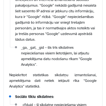
pakalpojumus. “Google” nekādā gadījumā nesaista
šeit saņemto IP adresi ar jebkuru citu informāciju,
kura ir “Google” rīcībā. “Google” nepieciešamības
gadījumā šo informāciju var sniegt trešajām
personām, ja tas ir normatīvajos aktos noteikts vai
ja trešās personas “Google” uzdevumā apstrādā
šādus datus.
_ga, _gat, _gid – šīs trīs sīkdatnes
nepieciešamas visiem lietotājiem, lai atļautu
apmeklējuma datu nodošanu rīkam “Google
Analytics”.
Nepiekrītot statistikas sīkdatņu izmantošanai,
apmeklējuma dati netiek iekļauti rīka “Google
Analytics” statistikā.
Sociālo tīklu sīkdatnes:
_cfduid – šī sīkdatne nepieciešama visiem