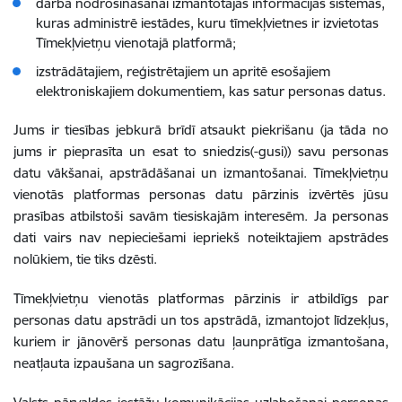
darba nodrošināšanai izmantotajās informācijas sistēmās,
kuras administrē iestādes, kuru tīmekļvietnes ir izvietotas
Tīmekļvietņu vienotajā platformā;
izstrādātajiem, reģistrētajiem un apritē esošajiem
elektroniskajiem dokumentiem, kas satur personas datus.
Jums ir tiesības jebkurā brīdī atsaukt piekrišanu (ja tāda no
jums ir pieprasīta un esat to sniedzis(-gusi)) savu personas
datu vākšanai, apstrādāšanai un izmantošanai. Tīmekļvietņu
vienotās platformas personas datu pārzinis izvērtēs jūsu
prasības atbilstoši savām tiesiskajām interesēm. Ja personas
dati vairs nav nepieciešami iepriekš noteiktajiem apstrādes
nolūkiem, tie tiks dzēsti.
Tīmekļvietņu vienotās platformas pārzinis ir atbildīgs par
personas datu apstrādi un tos apstrādā, izmantojot līdzekļus,
kuriem ir jānovērš personas datu ļaunprātīga izmantošana,
neatļauta izpaušana un sagrozīšana.