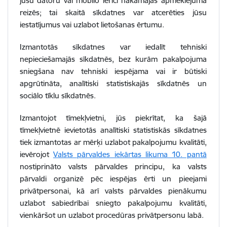
jūsu datoru vai mobilo ierīci nākamajās apmeklējuma
reizēs; tai skaitā sīkdatnes var atcerēties jūsu
iestatījumus vai uzlabot lietošanas ērtumu.
Izmantotās sīkdatnes var iedalīt tehniski
nepieciešamajās sīkdatnēs, bez kurām pakalpojuma
sniegšana nav tehniski iespējama vai ir būtiski
apgrūtināta, analītiski statistiskajās sīkdatnēs un
sociālo tīklu sīkdatnēs.
Izmantojot tīmekļvietni, jūs piekrītat, ka šajā
tīmekļvietnē ievietotās analītiski statistiskās sīkdatnes
tiek izmantotas ar mērķi uzlabot pakalpojumu kvalitāti,
ievērojot
Valsts pārvaldes iekārtas likuma 10. pantā
nostiprināto valsts pārvaldes principu, ka valsts
pārvaldi organizē pēc iespējas ērti un pieejami
privātpersonai, kā arī valsts pārvaldes pienākumu
uzlabot sabiedrībai sniegto pakalpojumu kvalitāti,
vienkāršot un uzlabot procedūras privātpersonu labā.