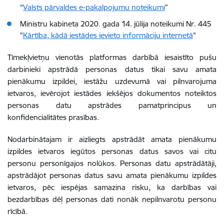
“
Valsts pārvaldes e-pakalpojumu noteikumi
”
Ministru kabineta 2020. gada 14. jūlija noteikumi Nr. 445
"
Kārtība, kādā iestādes ievieto informāciju internetā
"
Tīmekļvietņu vienotās platformas darbībā iesaistīto pušu
darbinieki apstrādā personas datus tikai savu amata
pienākumu izpildei, iestāžu uzdevumā vai pilnvarojuma
ietvaros, ievērojot iestādes iekšējos dokumentos noteiktos
personas datu apstrādes pamatprincipus un
konfidencialitātes prasības.
Nodarbinātajam ir aizliegts apstrādāt amata pienākumu
izpildes ietvaros iegūtos personas datus savos vai citu
personu personīgajos nolūkos. Personas datu apstrādātāji,
apstrādājot personas datus savu amata pienākumu izpildes
ietvaros, pēc iespējas samazina risku, ka darbības vai
bezdarbības dēļ personas dati nonāk nepilnvarotu personu
rīcībā.