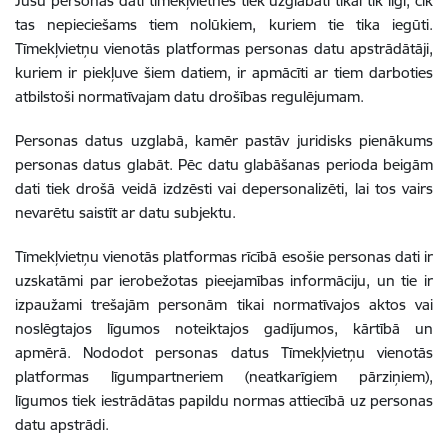
Jūsu personas dati tīmekļvietnēs tiek uzglabāti tikai tik ilgi, cik
tas nepieciešams tiem nolūkiem, kuriem tie tika iegūti.
Tīmekļvietņu vienotās platformas personas datu apstrādātāji,
kuriem ir piekļuve šiem datiem, ir apmācīti ar tiem darboties
atbilstoši normatīvajam datu drošības regulējumam.
Personas datus uzglabā, kamēr pastāv juridisks pienākums
personas datus glabāt. Pēc datu glabāšanas perioda beigām
dati tiek drošā veidā izdzēsti vai depersonalizēti, lai tos vairs
nevarētu saistīt ar datu subjektu.
Tīmekļvietņu vienotās platformas rīcībā esošie personas dati ir
uzskatāmi par ierobežotas pieejamības informāciju, un tie ir
izpaužami trešajām personām tikai normatīvajos aktos vai
noslēgtajos līgumos noteiktajos gadījumos, kārtībā un
apmērā. Nododot personas datus Tīmekļvietņu vienotās
platformas līgumpartneriem (neatkarīgiem pārziņiem),
līgumos tiek iestrādātas papildu normas attiecībā uz personas
datu apstrādi.