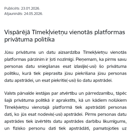
Publicēts: 23.01.2026.
Atjaunināts: 24.05.2026.
Vispārējā Tīmekļvietņu vienotās platformas
privātuma politika
Jūsu privātums un datu aizsardzība Tīmekļvietņu vienotās
platformas pārzinim ir ļoti nozīmīgi. Pieņemam, ka pirms savu
personas datu sniegšanas esat izlasījis(-usi) šo privātuma
politiku, kurā tiek pieprasīta jūsu piekrišana jūsu personas
datu apstrādei, un esat piekritis(-usi) šo datu apstrādei.
Valsts pārvalde iestājas par atvērtību un pārredzamību, tāpēc
šajā privātuma politikā ir aprakstīts, kā un kādiem nolūkiem
Tīmekļvietņu vienotajā platformā tiek apstrādāti personas
dati, ko jūs esat nodevis(-usi) apstrādei. Pirms personas datu
apstrādes tiek izvērtēts datu apstrādes darbību likumīgums,
un fizisko personu dati tiek apstrādāti, pamatojoties uz