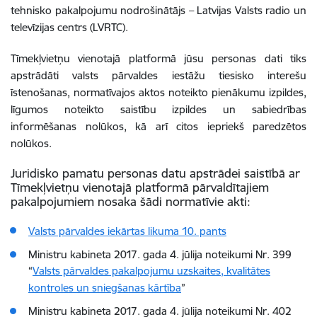
tehnisko pakalpojumu nodrošinātājs – Latvijas Valsts radio un
televīzijas centrs (LVRTC).
Tīmekļvietņu vienotajā platformā jūsu personas dati tiks
apstrādāti valsts pārvaldes iestāžu tiesisko interešu
īstenošanas, normatīvajos aktos noteikto pienākumu izpildes,
līgumos noteikto saistību izpildes un sabiedrības
informēšanas nolūkos, kā arī citos iepriekš paredzētos
nolūkos.
Juridisko pamatu personas datu apstrādei saistībā ar
Tīmekļvietņu vienotajā platformā pārvaldītajiem
pakalpojumiem nosaka šādi normatīvie akti:
Valsts pārvaldes iekārtas likuma 10. pants
Ministru kabineta 2017. gada 4. jūlija noteikumi Nr. 399
“
Valsts pārvaldes pakalpojumu uzskaites, kvalitātes
kontroles un sniegšanas kārtība
”
Ministru kabineta 2017. gada 4. jūlija noteikumi Nr. 402