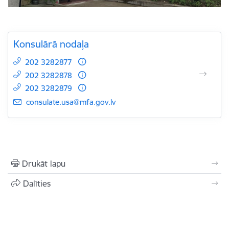
Konsulārā nodaļa
202 3282877
202 3282878
202 3282879
E-pasts:
consulate.usa@mfa.gov.lv
Drukāt lapu
Dalīties