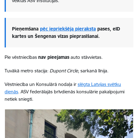
veiktas ASV institūcijās.
Pieņemšana
pēc iepriekšēja pieraksta
pases, eID
kartes un Šengenas vīzas pieprasīšanai.
Pie vēstniecības
nav pieejamas
auto stāvvietas.
Tuvākā metro stacija:
Dupont Circle
, sarkanā līnija.
Vēstniecība un Konsulārā nodaļa ir
slēgta Latvijas svētku
dienās
.
ASV federālajās brīvdienās konsulārie pakalpojumi
netiek sniegti.