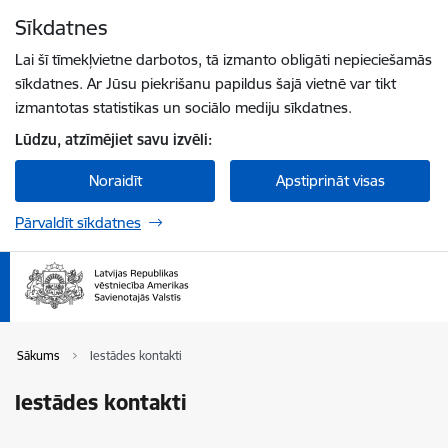
Pāriet uz lapas saturu
Sīkdatnes
Spied
lai meklētu
Enter
Lai šī tīmekļvietne darbotos, tā izmanto obligāti nepieciešamās
sīkdatnes. Ar Jūsu piekrišanu papildus šajā vietnē var tikt
izmantotas statistikas un sociālo mediju sīkdatnes.
Lūdzu, atzīmējiet savu izvēli:
Noraidīt
Apstiprināt visas
Pārvaldīt sīkdatnes
Sākums
Iestādes kontakti
Iestādes kontakti