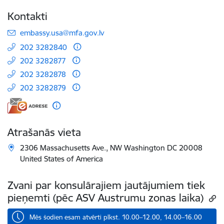
Kontakti
E-pasts:
embassy.usa@mfa.gov.lv
202 3282840
202 3282877
202 3282878
202 3282879
Atrašanās vieta
2306 Massachusetts Ave., NW Washington DC 20008
United States of America
Zvani par konsulārajiem jautājumiem tiek
pieņemti (pēc ASV Austrumu zonas laika)
Mēs šodien esam atvērti plkst. 10.00–12.00, 14.00–16.00