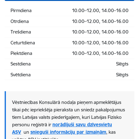
Pirmdiena
10.00–12.00, 14.00–16.00
Otrdiena
10.00–12.00, 14.00–16.00
Trešdiena
10.00–12.00, 14.00–16.00
Ceturtdiena
10.00–12.00, 14.00–16.00
Piektdiena
10.00–12.00, 14.00–16.00
Sestdiena
Slēgts
Svētdiena
Slēgts
Vēstniecības Konsulārā nodaļa pieņem apmeklētājus
tikai pēc iepriekšēja pieraksta un sniedz pakalpojumus
tiem Latvijas valsts piederīgajiem, kuri Latvijas Fizisko
personu reģistrā ir
norādījuši savu dzīvesvietu
ASV
un
snieguši informāciju par izmaiņām
, kas