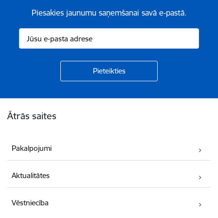
Piesakies jaunumu saņemšanai savā e-pastā.
Kājene
Ātrās saites
Pakalpojumi
Aktualitātes
Vēstniecība