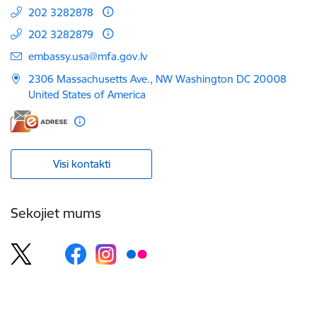
202 3282878
202 3282879
E-pasts:
embassy.usa@mfa.gov.lv
2306 Massachusetts Ave., NW Washington DC 20008
United States of America
Visi kontakti
Sekojiet mums