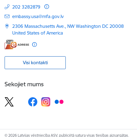
202 3282879
E-pasts:
embassy.usa@mfa.gov.lv
2306 Massachusetts Ave., NW Washington DC 20008
United States of America
Visi kontakti
Sekojiet mums
© 2026 Latvijas vēstniecība ASV, publicētā satura visas tiesības aizsargātas.