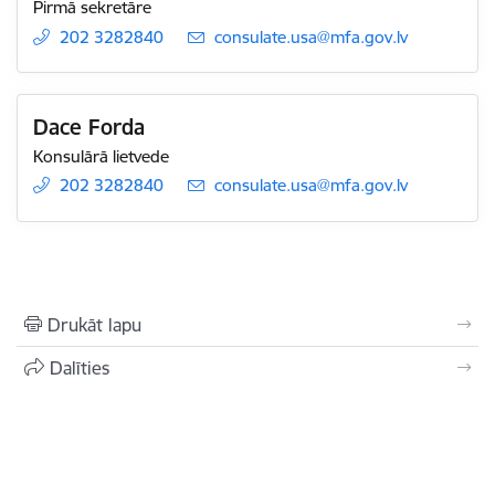
Pirmā sekretāre
202 3282840
E-pasts:
consulate.usa@mfa.gov.lv
Dace Forda
Konsulārā lietvede
202 3282840
E-pasts:
consulate.usa@mfa.gov.lv
Drukāt lapu
Dalīties