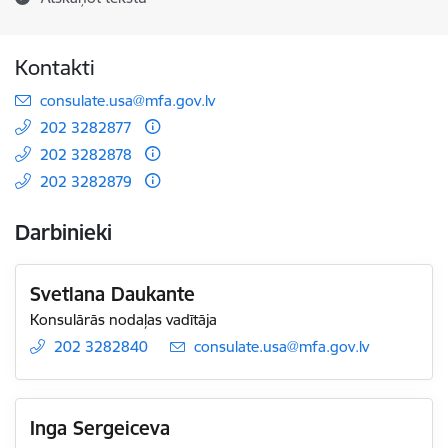
Kontakti
E-pasts:
consulate.usa@mfa.gov.lv
202 3282877
202 3282878
202 3282879
Darbinieki
Svetlana Daukante
Konsulārās nodaļas vadītāja
202 3282840
E-pasts:
consulate.usa@mfa.gov.lv
Inga Sergeiceva