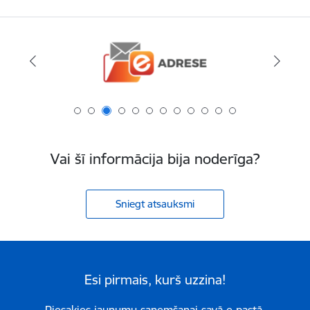
Vai šī informācija bija noderīga?
Sniegt atsauksmi
Esi pirmais, kurš uzzina!
Piesakies jaunumu saņemšanai savā e-pastā.