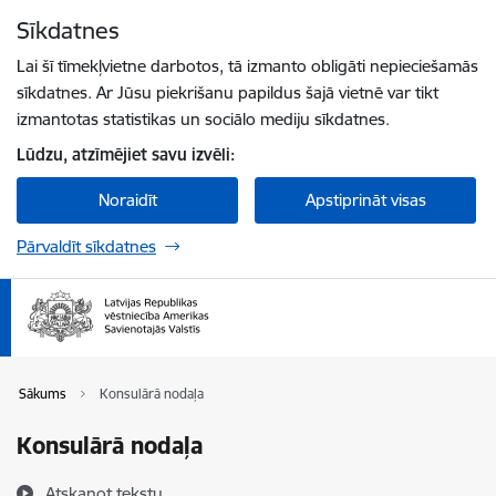
Pāriet uz lapas saturu
Sīkdatnes
Spied
lai meklētu
Enter
Lai šī tīmekļvietne darbotos, tā izmanto obligāti nepieciešamās
sīkdatnes. Ar Jūsu piekrišanu papildus šajā vietnē var tikt
izmantotas statistikas un sociālo mediju sīkdatnes.
Lūdzu, atzīmējiet savu izvēli:
Noraidīt
Apstiprināt visas
Pārvaldīt sīkdatnes
Sākums
Konsulārā nodaļa
Konsulārā nodaļa
Atskaņot tekstu