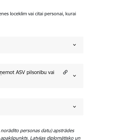
es loceklim vai citai personai, kurai
eņemot ASV pilsonību vai
ā norādīto personas datu) apstrādes
) apakšpunkts. Latvijas diplomātisko un