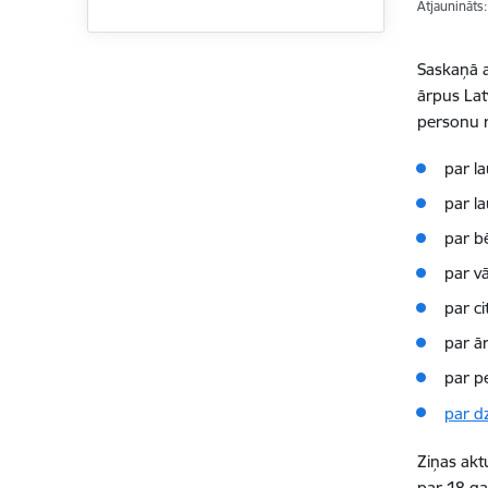
Atjaunināts
Saskaņā a
ārpus Lat
personu re
par l
par la
par bē
par v
par ci
par ār
par p
par dz
Ziņas akt
par 18 ga