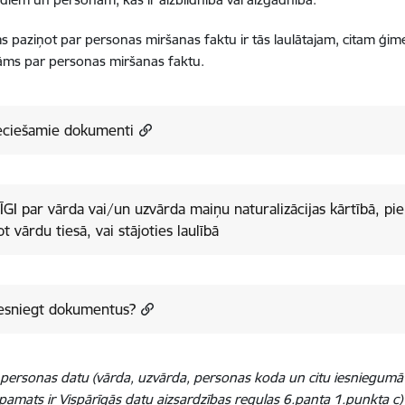
 paziņot par personas miršanas faktu ir tās laulātajam, citam ģimen
nāms par personas miršanas faktu.
eciešamie dokumenti
GI par vārda vai/un uzvārda maiņu naturalizācijas kārtībā, pi
t vārdu tiesā, vai stājoties laulībā
iesniegt dokumentus?
s personas datu (vārda, uzvārda, personas koda un citu iesniegum
s pamats ir Vispārīgās datu aizsardzības regulas 6.panta 1.punkta c