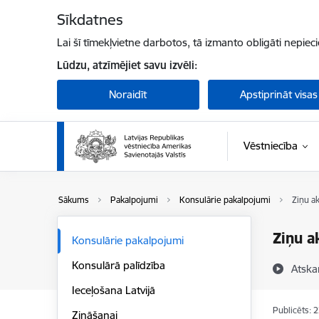
Pāriet uz lapas saturu
Sīkdatnes
Lai šī tīmekļvietne darbotos, tā izmanto obligāti nepiec
Lūdzu, atzīmējiet savu izvēli:
Noraidīt
Apstiprināt visas
Vēstniecība
Sākums
Pakalpojumi
Konsulārie pakalpojumi
Ziņu ak
Ziņu a
Konsulārie pakalpojumi
Konsulārā palīdzība
Atska
Ieceļošana Latvijā
Publicēts: 
Zināšanai