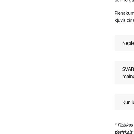
Pienākums
kļuvis zi
Nepi
SVARĪ
maino
Kur 
* Fiziska
tiesiskai