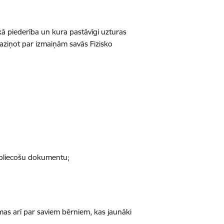
skā piederība un kura pastāvīgi uzturas
paziņot par izmaiņām savās Fizisko
u apliecošu dokumentu;
amas arī par saviem bērniem, kas jaunāki