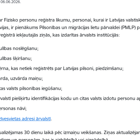
: 06.06.2026.
r Fizisko personu reģistra likumu, personai, kurai ir Latvijas valsti
vijas, ir pienākums Pilsonības un migrācijas lietu pārvaldei (PMLP) 
ģistrā iekļautajās ziņās, kas izdarītas ārvalsts institūcijās:
aulības noslēgšanu;
ulības šķiršanu;
rna, kas netiek reģistrēts par Latvijas pilsoni, piedzimšanu;
ārda, uzvārda maiņu;
tas valsts pilsonības iegūšanu;
valstī piešķirtu identifikācijas kodu un citas valsts izdotu person
ersonas nāvi;
īvesvietas adresi ārvalstī
.
ualizējamas 30 dienu laikā pēc izmaiņu veikšanas. Ziņas aktualizēj
diem un personām, kas ir aizbildnībā vai aizgādnībā.