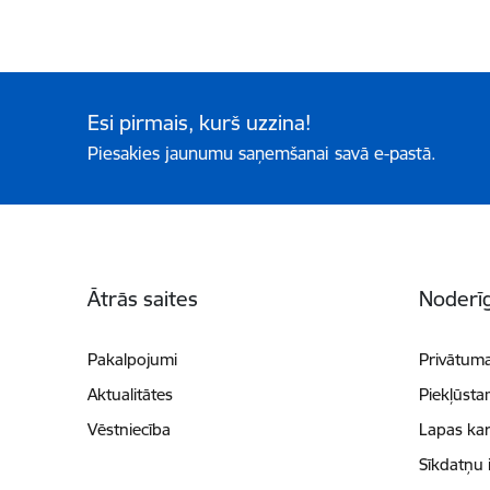
Esi pirmais, kurš uzzina!
Piesakies jaunumu saņemšanai savā e-pastā.
Kājene
Ātrās saites
Noderīg
Pakalpojumi
Privātuma
Aktualitātes
Piekļūsta
Vēstniecība
Lapas kar
Sīkdatņu 