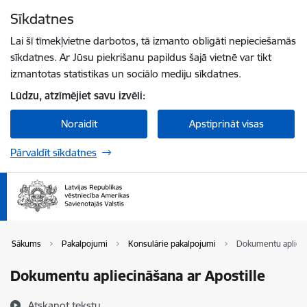
Pāriet uz lapas saturu
Sīkdatnes
Spied
lai meklētu
Enter
Lai šī tīmekļvietne darbotos, tā izmanto obligāti nepieciešamās
sīkdatnes. Ar Jūsu piekrišanu papildus šajā vietnē var tikt
izmantotas statistikas un sociālo mediju sīkdatnes.
Lūdzu, atzīmējiet savu izvēli:
Noraidīt
Apstiprināt visas
Pārvaldīt sīkdatnes
Sākums
Pakalpojumi
Konsulārie pakalpojumi
Dokumentu apliecin
Dokumentu apliecināšana ar Apostille
Atskaņot tekstu