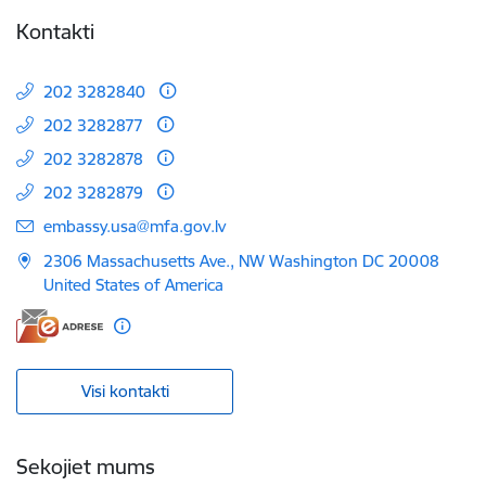
Kontakti
202 3282840
202 3282877
202 3282878
202 3282879
E-pasts:
embassy.usa@mfa.gov.lv
2306 Massachusetts Ave., NW Washington DC 20008
United States of America
Visi kontakti
Sekojiet mums