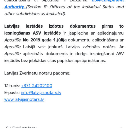
Authority
(Section III: Officers of the individual States and
other subdivisions as indicated).
Latvijas iestādēs izdotus dokumentus pirms to
iesniegšanas ASV
iestādēs
ir jāapliecina ar apliecinājumu
Apostille.
No 2019.gada 1.jūlija
dokumentu apliecināšanu ar
Apostille
Latvijā veic jebkurš Latvijas zvērināts notārs. Ar
Apostille
apliecināts dokuments ir derīgs iesniegšanai ASV
iestādēs bez jebkādas citas papildus apstiprināšanas.
Latvijas Zvērinātu notāru padome:
Tālrunis:
+371 24202100
E-pasts:
info@latvijasnotars.lv
www.latvijasnotars.lv