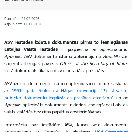
Publicēts: 24.02.2026.
Atjaunināts: 06.06.2026.
ASV iestādēs izdotus dokumentus
pirms to iesniegšanas
Latvijas valsts iestādēs
ir jāapliecina ar apliecinājumu
Apostille
. ASV dokumentu īstuma apliecinājumu
Apostille
var
saņemt attiecīgās pavalsts
Office of the Secretary of State
,
kurā dokuments tika izdots vai notariāli apliecināts.
ASV izdotu dokumentu īstuma apliecināšana notiek saskaņā
ar
1961. gada 5.oktobra Hāgas konvenciju "Par ārvalstu
publisko dokumentu legalizācijas prasības atcelšanu"
un ar
Apostille
apliecināts dokuments ir derīgs iesniegšanai Latvijas
valsts iestādēs bez citas papildus apstiprināšanas.
Informācija par iestādēm ASV, kuras veic dokumentu
apliecināšanu ar
Apostille
, ir pieejama
USA-Competent