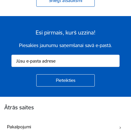
Sniegt atsauksmi
Esi pirmais, kurš uzzina!
Piesakies jaunumu saņemšanai savā e-pastā.
Kājene
Ātrās saites
Pakalpojumi