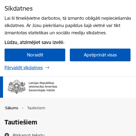
Pāriet uz lapas saturu
Sīkdatnes
Spied
lai meklētu
Enter
Lai šī tīmekļvietne darbotos, tā izmanto obligāti nepieciešamās
sīkdatnes. Ar Jūsu piekrišanu papildus šajā vietnē var tikt
izmantotas statistikas un sociālo mediju sīkdatnes.
Lūdzu, atzīmējiet savu izvēli:
Noraidīt
Apstiprināt visas
Pārvaldīt sīkdatnes
Sākums
Tautiešiem
Tautiešiem
Atskaņot tekstu