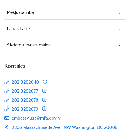
Piekļūstamība
Lapas karte
Sīkdatņu izvēles maiņa
Kontakti
202 3282840
202 3282877
202 3282878
202 3282879
E-pasts:
embassy.usa@mfa.gov.lv
2306 Massachusetts Ave., NW Washington DC 20008