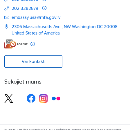
202 3282879
E-pasts:
embassy.usa@mfa.gov.lv
2306 Massachusetts Ave., NW Washington DC 20008
United States of America
Visi kontakti
Sekojiet mums