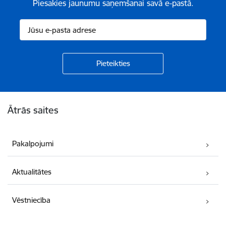
Piesakies jaunumu saņemšanai savā e-pastā.
Kājene
Ātrās saites
Pakalpojumi
Aktualitātes
Vēstniecība