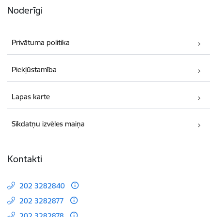
Noderīgi
Privātuma politika
Piekļūstamība
Lapas karte
Sīkdatņu izvēles maiņa
Kontakti
202 3282840
202 3282877
202 3282878