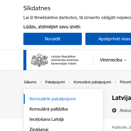
Pāriet uz lapas saturu
Sīkdatnes
Lai šī tīmekļvietne darbotos, tā izmanto obligāti nepiec
Lūdzu, atzīmējiet savu izvēli:
Noraidīt
Apstiprināt visas
Vēstniecība
Sākums
Pakalpojumi
Konsulārie pakalpojumi
Pilsonī
Latvij
Konsulārie pakalpojumi
Konsulārā palīdzība
Atska
Ieceļošana Latvijā
Publicēts: 
Zināšanai