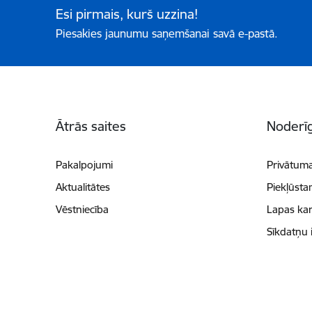
Esi pirmais, kurš uzzina!
Piesakies jaunumu saņemšanai savā e-pastā.
Kājene
Ātrās saites
Noderīg
Pakalpojumi
Privātuma
Aktualitātes
Piekļūsta
Vēstniecība
Lapas kar
Sīkdatņu 