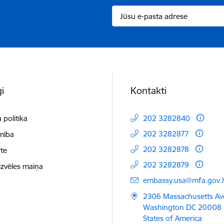
i
Kontakti
 politika
202 3282840
202 3282877
mība
202 3282878
te
202 3282879
izvēles maiņa
E-pasts:
embassy.usa@mfa.gov.l
2306 Massachusetts Av
Washington DC 20008 
States of America