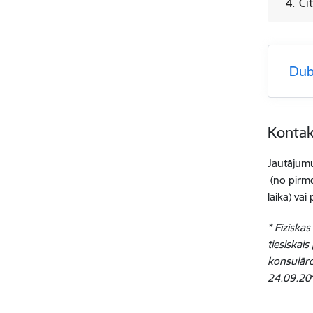
4. Ci
Dub
Kontak
Jautājumu
(no pirmd
laika) va
* Fiziska
tiesiskai
konsulāro
24.09.201