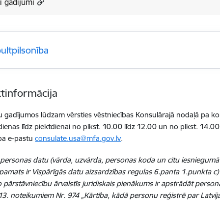
ti gadījumi
ultpilsonība
tinformācija
 gadījumos lūdzam vērsties vēstniecības Konsulārajā nodaļā pa ko
ienas līdz piektdienai no plkst. 10.00 līdz 12.00 un no plkst. 14.
i pa e-pastu
consulate.usa@mfa.gov.lv
.
s personas datu (vārda, uzvārda, personas koda un citu iesniegum
s pamats ir Vispārīgās datu aizsardzības regulas 6.panta 1.punkta c
 pārstāvniecību ārvalstīs juridiskais pienākums ir apstrādāt perso
3. noteikumiem Nr. 974 „Kārtība, kādā personu reģistrē par Latvijas