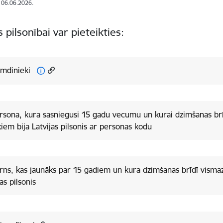
: 06.06.2026.
s pilsonībai var pieteikties:
imdinieki
rsona, kura sasniegusi 15 gadu vecumu un kurai dzimšanas brī
iem bija Latvijas pilsonis ar personas kodu
rns, kas jaunāks par 15 gadiem un kura dzimšanas brīdī visma
jas pilsonis