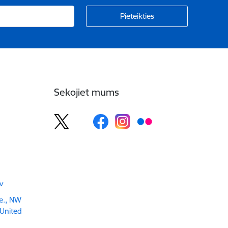
Sekojiet mums
v
e., NW
United