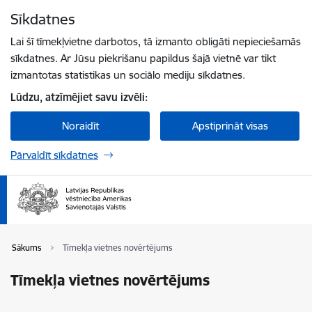
Pāriet uz lapas saturu
Sīkdatnes
Spied
lai meklētu
Enter
Lai šī tīmekļvietne darbotos, tā izmanto obligāti nepieciešamās
sīkdatnes. Ar Jūsu piekrišanu papildus šajā vietnē var tikt
izmantotas statistikas un sociālo mediju sīkdatnes.
Lūdzu, atzīmējiet savu izvēli:
Noraidīt
Apstiprināt visas
Pārvaldīt sīkdatnes
Sākums
Tīmekļa vietnes novērtējums
Tīmekļa vietnes novērtējums