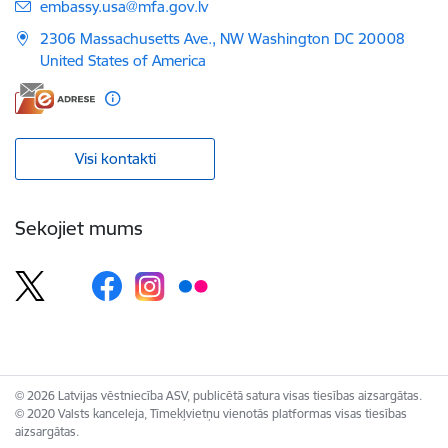
E-pasts:
embassy.usa@mfa.gov.lv
2306 Massachusetts Ave., NW Washington DC 20008
United States of America
Visi kontakti
Sekojiet mums
© 2026 Latvijas vēstniecība ASV, publicētā satura visas tiesības aizsargātas.
© 2020 Valsts kanceleja, Tīmekļvietņu vienotās platformas visas tiesības
aizsargātas.