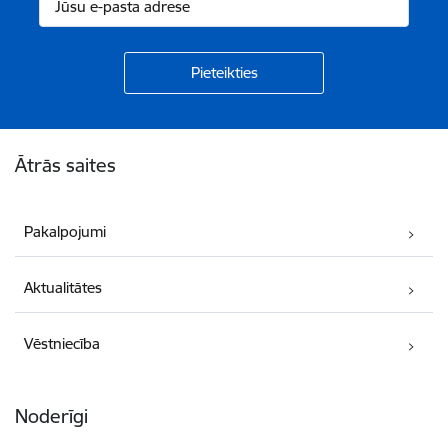
Kājene
Ātrās saites
Pakalpojumi
Aktualitātes
Vēstniecība
Noderīgi