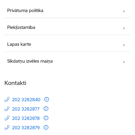
Privātuma politika
Piekļūstamība
Lapas karte
Sīkdatņu izvēles maiņa
Kontakti
202 3282840
202 3282877
202 3282878
202 3282879