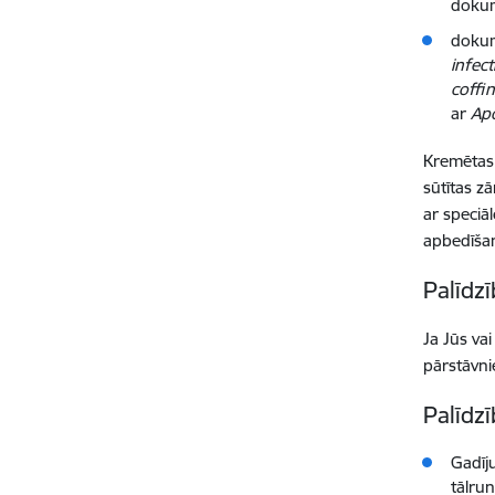
dokum
dokum
infect
coffi
ar
Apo
Kremētas 
sūtītas z
ar speciā
apbedīša
Palīdz
Ja Jūs vai
pārstāvni
Palīdz
Gadīju
tālrun