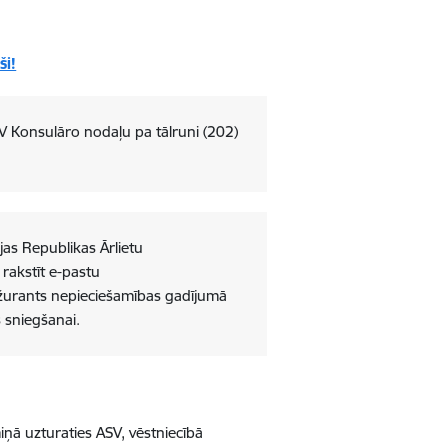
ši!
SV Konsulāro nodaļu pa tālruni (202)
jas Republikas Ārlietu
i rakstīt e-pastu
ežurants nepieciešamības gadījumā
 sniegšanai.
iņā uzturaties ASV, vēstniecībā