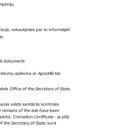
mpāniju.
 bojā, nekavējoties par to informējiet
ju.
ādi dokumenti:
 īstumu apliecina ar
Apostille
tās
alsts
Office of the Secretary of State
,
šanās valsts sanitārās kontroles
he remains of the late have been
s zārkā;
Cremation Certificate
– ja pīšļi
of the Secretary of State
, kurā