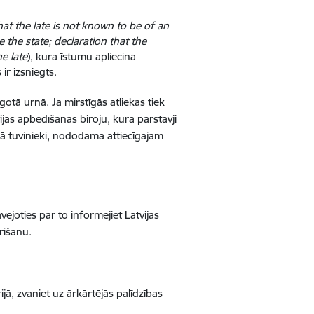
hat the late is not known to be of an
e the state; declaration that the
e late
), kura īstumu apliecina
ir izsniegts.
gotā urnā. Ja mirstīgās atliekas tiek
ijas apbedīšanas biroju, kura pārstāvji
šā tuvinieki, nododama attiecīgajam
vējoties par to informējiet Latvijas
rišanu.
ijā, zvaniet uz ārkārtējās palīdzības