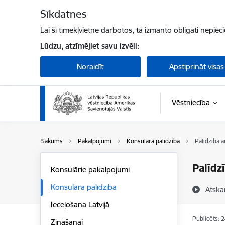
Pāriet uz lapas saturu
Sīkdatnes
Lai šī tīmekļvietne darbotos, tā izmanto obligāti nepiec
Lūdzu, atzīmējiet savu izvēli:
Noraidīt
Apstiprināt visas
Vēstniecība
Sākums
Pakalpojumi
Konsulārā palīdzība
Palīdzība ā
Palīdz
Konsulārie pakalpojumi
Konsulārā palīdzība
Atska
Ieceļošana Latvijā
Publicēts: 
Zināšanai