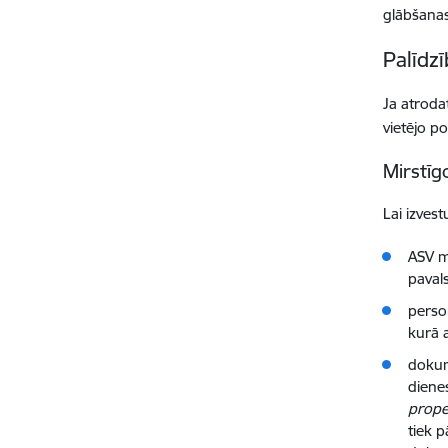
glābšanas
Palīdz
Ja atroda
vietējo p
Mirstīg
Lai izves
ASV m
paval
perso
kurā a
dokum
dienes
prope
tiek p