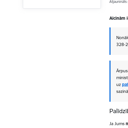
Atjaunināts
Aicinām 
Nonāko
328-2
Ārpus 
minist
uz
pa
sazinā
Palīdz
Ja Jums
n