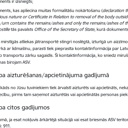
ents ir izsniegts;
ents, kas apliecina muitas formalitāšu nokārtošanu (
declaration t
ious nature or Certificate in Relation to removal of the body outsid
n/urn contains the remains/ashes and only the remains/ashes of th
stille
tās pavalsts
Office of the Secretary of State
, kurā dokuments 
mirstīgās atliekas jātransportē stingri noslēgtā, izturīgā un aizzīmo
ārkā ar lidmašīnu, parasti tiek pieprasīta kontaktinformācija par Latv
lo transportu zārku sagaidīs. Šī kontaktinformācija, ko sniedz miru
nas birojam ASV.
ība aizturēšanas/apcietinājuma gadījumā
 kāds no Jūsu tuviniekiem tiek ārvalstī aizturēts vai apcietināts, neka
ecību, pirms tam saņemot aizturētās vai apcietinātās personas piek
ība citos gadījumos
mā, ja esat nokļuvis ārkārtējā situācijā vai esat briesmās ASV teritor
i: 911.