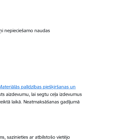
 viņi nepieciešamo naudas
Materiālās palīdzības piešķiršanas un
lsts aizdevumu, lai segtu ceļa izdevumus
noteiktā laikā. Neatmaksāšanas gadījumā
.
, sazinieties ar atbilstošo vietējo