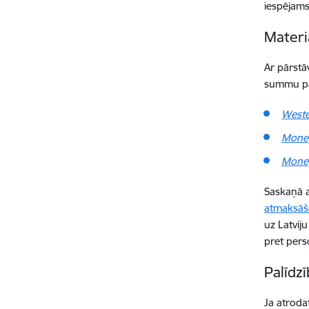
iespējam
Materi
Ar pārstā
summu pār
Weste
Mone
Mone
Saskaņā a
atmaksāš
uz Latvij
pret pers
Palīdz
Ja atrodat