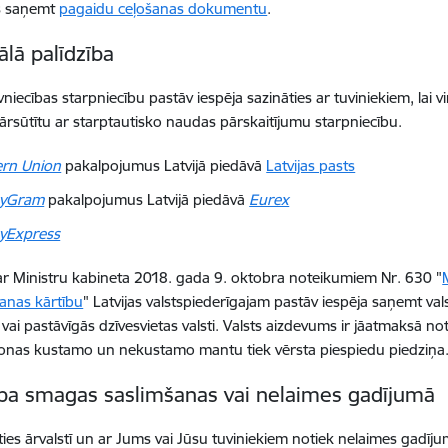
s saņemt
pagaidu ceļošanas dokumentu
.
ālā palīdzība
vniecības starpniecību pastāv iespēja sazināties ar tuviniekiem, lai
sūtītu ar starptautisko naudas pārskaitījumu starpniecību.
rn Union
pakalpojumus Latvijā piedāvā
Latvijas pasts
yGram
pakalpojumus Latvijā piedāvā
Eurex
yExpress
r Ministru kabineta 2018. gada 9. oktobra noteikumiem Nr. 630 "
anas kārtību
" Latvijas valstspiederīgajam pastāv iespēja saņemt va
u vai pastāvīgās dzīvesvietas valsti. Valsts aizdevums ir jāatmaksā 
onas kustamo un nekustamo mantu tiek vērsta piespiedu piedziņa
ība smagas saslimšanas vai nelaimes gadījumā
ies ārvalstī un ar Jums vai Jūsu tuviniekiem notiek nelaimes gadījums