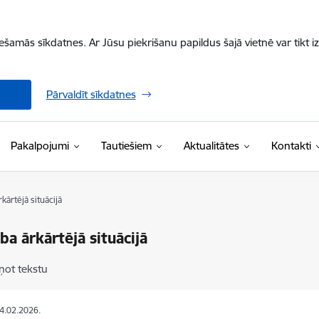
iešamās sīkdatnes. Ar Jūsu piekrišanu papildus šajā vietnē var tikt i
Pārvaldīt sīkdatnes
Pakalpojumi
Tautiešiem
Aktualitātes
Kontakti
rkārtējā situācijā
ība ārkārtējā situācijā
ņot tekstu
24.02.2026.