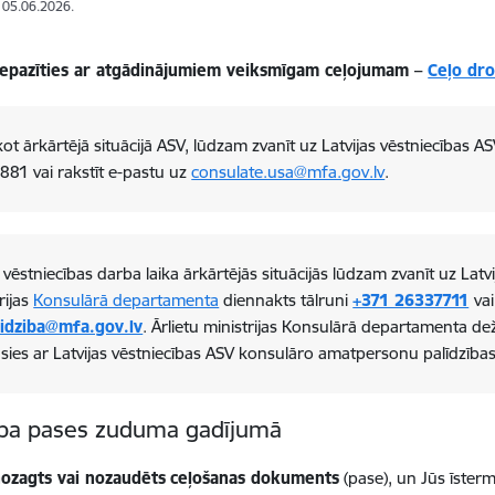
: 05.06.2026.
iepazīties ar atgādinājumiem veiksmīgam ceļojumam –
Ceļo dro
t ārkārtējā situācijā ASV, lūdzam zvanīt uz Latvijas vēstniecības A
881 vai rakstīt e-pastu uz
consulate.usa@mfa.gov.lv
.
vēstniecības darba laika ārkārtējās situācijās lūdzam zvanīt uz Latvi
rijas
Konsulārā departamenta
diennakts tālruni
+371 26337711
va
lidziba@mfa.gov.lv
. Ārlietu ministrijas Konsulārā departamenta d
sies ar Latvijas vēstniecības ASV konsulāro amatpersonu palīdzības
ība pases zuduma gadījumā
ozagts vai nozaudēts
ceļošanas dokuments
(pase), un Jūs īsterm