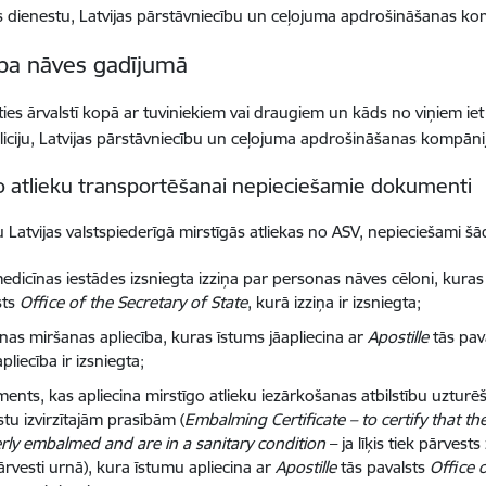
 dienestu, Latvijas pārstāvniecību un ceļojuma apdrošināšanas ko
ība nāves gadījumā
ties ārvalstī kopā ar tuviniekiem vai draugiem un kāds no viņiem iet
oliciju, Latvijas pārstāvniecību un ceļojuma apdrošināšanas kompāni
o atlieku transportēšanai nepieciešamie dokumenti
tu Latvijas valstspiederīgā mirstīgās atliekas no ASV, nepieciešami š
edicīnas iestādes izsniegta izziņa par personas nāves cēloni, kuras
sts
Office of the Secretary of State
, kurā izziņa ir izsniegta;
nas miršanas apliecība, kuras īstums jāapliecina ar
Apostille
tās pav
pliecība ir izsniegta;
ents, kas apliecina mirstīgo atlieku iezārkošanas atbilstību uzturē
tu izvirzītajām prasībām (
Embalming Certificate – to certify that t
rly embalmed and are in a sanitary condition
– ja līķis tiek pārvest
ārvesti urnā), kura īstumu apliecina ar
Apostille
tās pavalsts
Office 