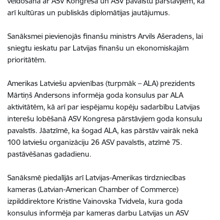
veidošanā ar ASV Kongresa un ASV pavalstu pārstāvjiem, kā
arī kultūras un publiskās diplomātijas jautājumus.
Sanāksmei pievienojās finanšu ministrs Arvils Ašeradens, lai
sniegtu ieskatu par Latvijas finanšu un ekonomiskajām
prioritātēm.
Amerikas Latviešu apvienības (turpmāk – ALA) prezidents
Mārtiņš Andersons informēja goda konsulus par ALA
aktivitātēm, kā arī par iespējamu kopēju sadarbību Latvijas
interešu lobēšanā ASV Kongresa pārstāvjiem goda konsulu
pavalstīs. Jāatzīmē, ka šogad ALA, kas pārstāv vairāk nekā
100 latviešu organizāciju 26 ASV pavalstīs, atzīmē 75.
pastāvēšanas gadadienu.
Sanāksmē piedalījās arī Latvijas-Amerikas tirdzniecības
kameras (Latvian-American Chamber of Commerce)
izpilddirektore Kristīne Vainovska Tvidvela, kura goda
konsulus informēja par kameras darbu Latvijas un ASV