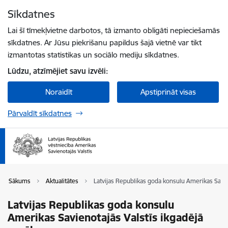
Pāriet uz lapas saturu
Sīkdatnes
Spied
lai meklētu
Enter
Lai šī tīmekļvietne darbotos, tā izmanto obligāti nepieciešamās
sīkdatnes. Ar Jūsu piekrišanu papildus šajā vietnē var tikt
izmantotas statistikas un sociālo mediju sīkdatnes.
Lūdzu, atzīmējiet savu izvēli:
Noraidīt
Apstiprināt visas
Pārvaldīt sīkdatnes
Sākums
Aktualitātes
Latvijas Republikas goda konsulu Amerikas Savie
Latvijas Republikas goda konsulu
Amerikas Savienotajās Valstīs ikgadējā