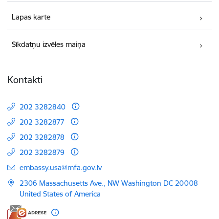
Lapas karte
Sīkdatņu izvēles maiņa
Kontakti
202 3282840
202 3282877
202 3282878
202 3282879
E-pasts:
embassy.usa@mfa.gov.lv
2306 Massachusetts Ave., NW Washington DC 20008
United States of America