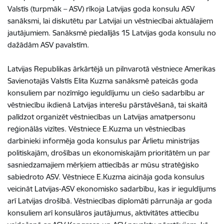
Valstīs (turpmāk – ASV) rīkoja Latvijas goda konsulu ASV
sanāksmi, lai diskutētu par Latvijai un vēstniecībai aktuālajiem
jautājumiem. Sanāksmē piedalījās 15 Latvijas goda konsulu no
dažādām ASV pavalstīm.
Latvijas Republikas ārkārtējā un pilnvarotā vēstniece Amerikas
Savienotajās Valstīs Elita Kuzma sanāksmē pateicās goda
konsuliem par nozīmīgo ieguldījumu un ciešo sadarbību ar
vēstniecību ikdienā Latvijas interešu pārstāvēšanā, tai skaitā
palīdzot organizēt vēstniecības un Latvijas amatpersonu
reģionālās vizītes. Vēstniece E.Kuzma un vēstniecības
darbinieki informēja goda konsulus par Ārlietu ministrijas
politiskajām, drošības un ekonomiskajām prioritātēm un par
sasniedzamajiem mērķiem attiecībās ar mūsu stratēģisko
sabiedroto ASV. Vēstniece E.Kuzma aicināja goda konsulus
veicināt Latvijas-ASV ekonomisko sadarbību, kas ir ieguldījums
arī Latvijas drošībā. Vēstniecības diplomāti pārrunāja ar goda
konsuliem arī konsulāros jautājumus, aktivitātes attiecību