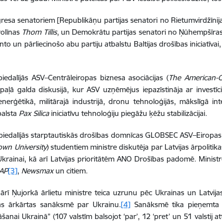
esa senatoriem [Republikāņu partijas senatori no Rietumvirdžīni
rolīnas
Thom Tillis
, un Demokrātu partijas senatori no Ņūhempšīra
o un pārliecinošo abu partiju atbalstu Baltijas drošības iniciatīvai, 
piedalījās ASV–Centrāleiropas biznesa asociācijas (
The American-C
aļā galda diskusijā, kur ASV uzņēmējus iepazīstināja ar investīci
enerģētikā, militārajā industrijā, dronu tehnoloģijās, mākslīgā i
balsta
Pax Silica
iniciatīvu tehnoloģiju piegāžu ķēžu stabilizācijai.
piedalījās starptautiskās drošības domnīcas GLOBSEC ASV–Eiropas
wn University
) studentiem ministre diskutēja par Latvijas ārpoliti
Ukrainai, kā arī Latvijas prioritātēm ANO Drošības padomē. Minist
AP
[3]
,
Newsmax
un citiem.
ārī Ņujorkā ārlietu ministre teica uzrunu pēc Ukrainas un Latvi
as ārkārtas sanāksmē par Ukrainu.
[4]
Sanāksmē tika pieņemta re
šanai Ukrainā” (107 valstīm balsojot ‘par’, 12 ‘pret’ un 51 valstij a