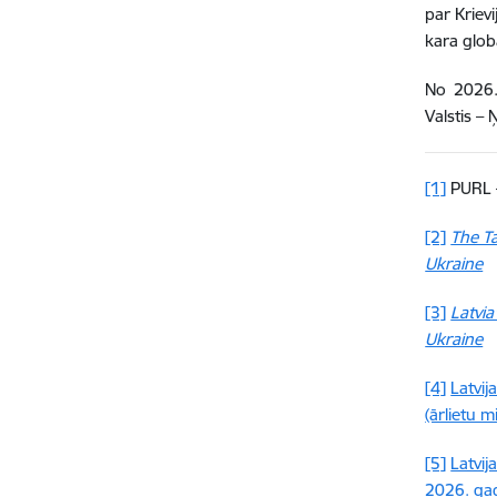
par Kriev
kara glob
No 2026.
Valstis –
[1]
PURL
[2]
The Ta
Ukraine
[3]
Latvia
Ukraine
[4]
Latvij
(ārlietu m
[5]
Latvij
2026. gad