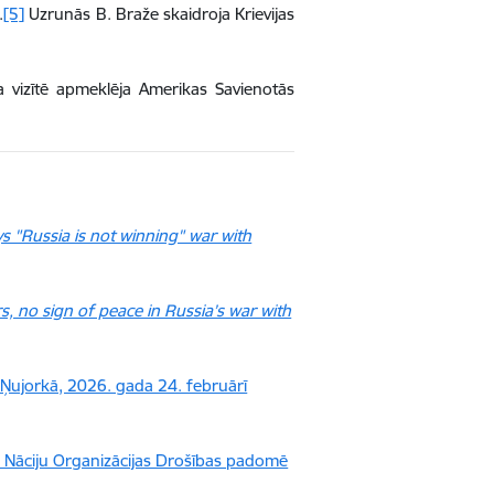
.
[5]
Uzrunās B. Braže skaidroja Krievijas
a vizītē apmeklēja Amerikas Savienotās
s "Russia is not winning" war with
rs, no sign of peace in Russia’s war with
 Ņujorkā, 2026. gada 24. februārī
o Nāciju Organizācijas Drošības padomē