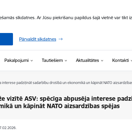
iešamās sīkdatnes. Ar Jūsu piekrišanu papildus šajā vietnē var tikt i
Pārvaldīt sīkdatnes
Pakalpojumi
Tautiešiem
Aktualitātes
Kontakti
ja interese padziļināt sadarbību drošībā un ekonomikā un kāpināt NATO aizsardzība
že vizītē ASV: spēcīga abpusēja interese padz
ikā un kāpināt NATO aizsardzības spējas
27.02.2026.