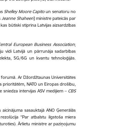
jas
Shelley Moore Capito
un senatoru no
s
Jeanne Shaheen
] ministre pateicās par
kas būtiski stiprina Latvijas aizsardzības
entral European Business Association
;
ju vidi Latvijā un pārrunāja sadarbības
ntelekta, 5G/6G un kvantu tehnoloģijās.
 forumā. Ar Džordžtaunas Universitātes
kas prioritātēm, NATO un Eiropas drošību,
re sniedza intervijas ASV medijiem –
CBS
jas aicinājuma sasauktajā ANO Ģenerālās
zolūcija “Par atbalstu ilgstoša miera
tturoties). Ārlietu ministre ar paziņojumu