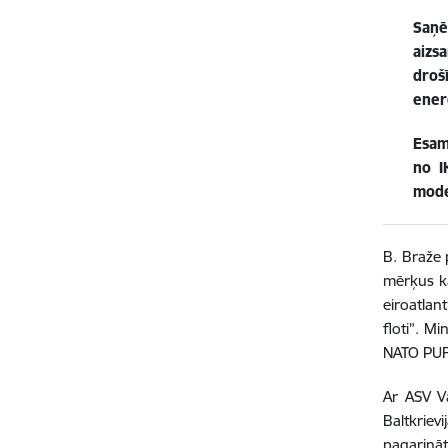
Saņē
aizs
droš
ener
Esam
no I
moder
B. Braže 
mērķus ka
eiroatlan
floti”. M
NATO PU
Ar ASV Va
Baltkriev
pagarināta