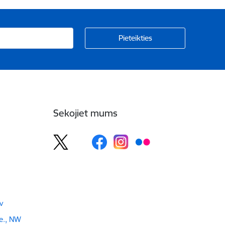
Sekojiet mums
v
e., NW