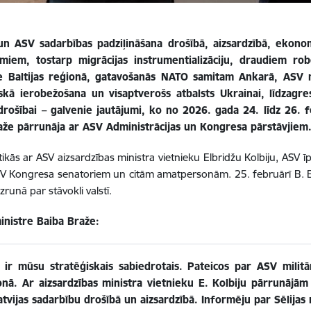
 un ASV sadarbības padziļināšana drošībā, aizsardzībā, ekon
jumiem, tostarp migrācijas instrumentializāciju, draudiem ro
e Baltijas reģionā, gatavošanās NATO samitam Ankarā, ASV mi
kā ierobežošana un visaptverošs atbalsts Ukrainai, līdzagreso
drošībai – galvenie jautājumi, ko no 2026. gada 24. līdz 26. 
aže pārrunāja ar ASV Administrācijas un Kongresa pārstāvjiem
tikās ar ASV aizsardzības ministra vietnieku Elbridžu Kolbiju, ASV 
SV Kongresa senatoriem un citām amatpersonām. 25. februārī B. B
runā par stāvokli valstī.
inistre Baiba Braže:
 ir mūsu stratēģiskais sabiedrotais. Pateicos par ASV militār
onā. Ar aizsardzības ministra vietnieku E. Kolbiju pārrunājām 
atvijas sadarbību drošībā un aizsardzībā. Informēju par Sēlijas m