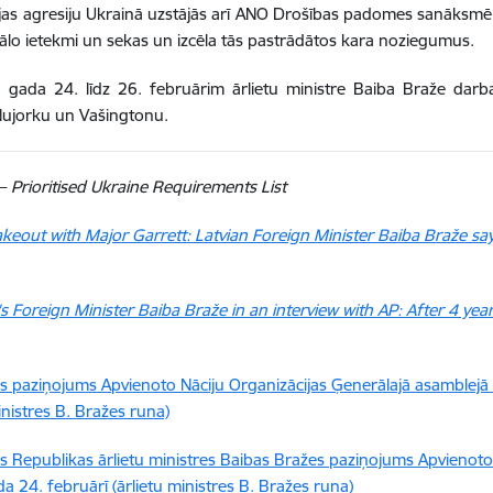
ijas agresiju Ukrainā uzstājās arī ANO Drošības padomes sanāksmē
ālo ietekmi un sekas un izcēla tās pastrādātos kara noziegumus.
 gada 24. līdz 26. februārim ārlietu ministre Baiba Braže darb
 Ņujorku un Vašingtonu.
 –
Prioritised Ukraine Requirements List
keout with Major Garrett: Latvian Foreign Minister Baiba Braže say
's Foreign Minister Baiba Braže in an interview with AP: After 4 yea
as paziņojums Apvienoto Nāciju Organizācijas Ģenerālajā asamblejā
inistres B. Bražes runa)
as Republikas ārlietu ministres Baibas Bražes paziņojums Apvienot
a 24. februārī (ārlietu ministres B. Bražes runa)