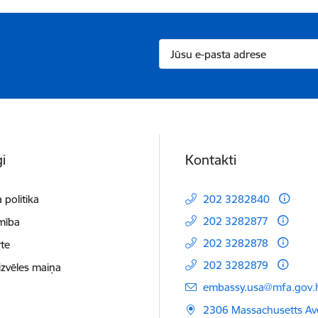
i
Kontakti
 politika
202 3282840
202 3282877
mība
202 3282878
te
202 3282879
izvēles maiņa
E-pasts:
embassy.usa@mfa.gov.l
2306 Massachusetts Av