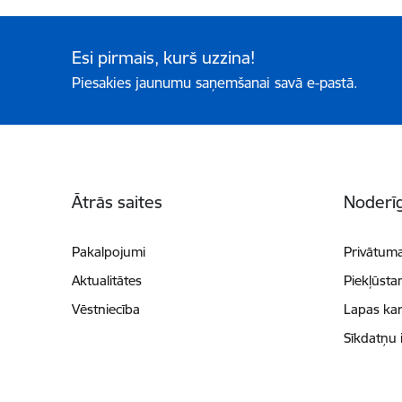
Esi pirmais, kurš uzzina!
Piesakies jaunumu saņemšanai savā e-pastā.
Kājene
Ātrās saites
Noderīg
Pakalpojumi
Privātuma
Aktualitātes
Piekļūsta
Vēstniecība
Lapas kar
Sīkdatņu 