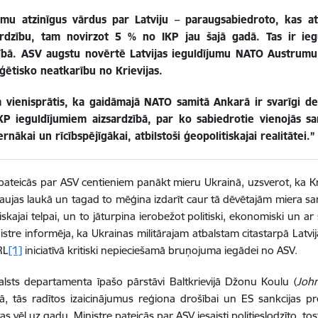
mu atzinīgus vārdus par Latviju – paraugsabiedroto, kas atb
ardzību, tam novirzot 5 % no IKP jau šajā gadā. Tas ir iegu
ībā. ASV augstu novērtē Latvijas ieguldījumu NATO Austrumu 
ģētisko neatkarību no Krievijas.
 vienisprātis, ka gaidāmajā NATO samitā Ankarā ir svarīgi d
KP ieguldījumiem aizsardzībā, par ko sabiedrotie vienojās sam
nākai un rīcībspējīgākai, atbilstoši ģeopolitiskajai realitātei.”
pateicās par ASV centieniem panākt mieru Ukrainā, uzsverot, ka Kr
ujas laukā un tagad to mēģina izdarīt caur tā dēvētajām miera saru
tiskajai telpai, un to jāturpina ierobežot politiski, ekonomiski un a
inistre informēja, ka Ukrainas militārajam atbalstam citastarpā Latvi
RL
[1]
iniciatīvā kritiski nepieciešamā bruņojuma iegādei no ASV.
lsts departamenta īpašo pārstāvi Baltkrievijā Džonu Koulu (
John
ijā, tās radītos izaicinājumus reģiona drošībai un ES sankcijas pr
s vēl uz gadu. Ministre pateicās par ASV iesaisti politieslodzīto, tos