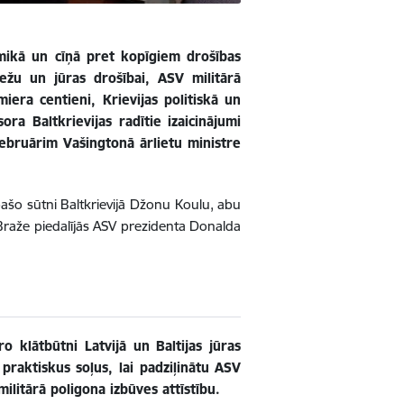
omikā un cīņā pret kopīgiem drošības
bežu un jūras drošībai, ASV militārā
era centieni, Krievijas politiskā un
ra Baltkrievijas radītie izaicinājumi
februārim Vašingtonā ārlietu ministre
.
īpašo sūtni Baltkrievijā Džonu Koulu, abu
raže piedalījās ASV prezidenta Donalda
o klātbūtni Latvijā un Baltijas jūras
praktiskus soļus, lai padziļinātu ASV
ilitārā poligona izbūves attīstību.