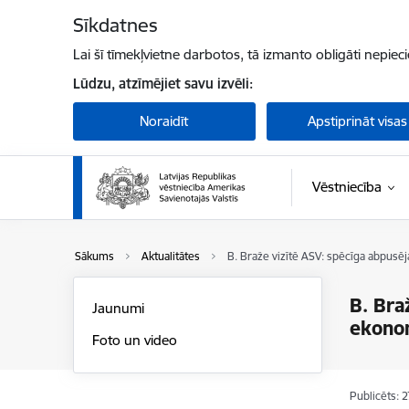
Pāriet uz lapas saturu
Sīkdatnes
Lai šī tīmekļvietne darbotos, tā izmanto obligāti nepiec
Lūdzu, atzīmējiet savu izvēli:
Noraidīt
Apstiprināt visas
Vēstniecība
Sākums
Aktualitātes
B. Braže vizītē ASV: spēcīga abpusē
B. Bra
Jaunumi
ekonom
Foto un video
Publicēts: 