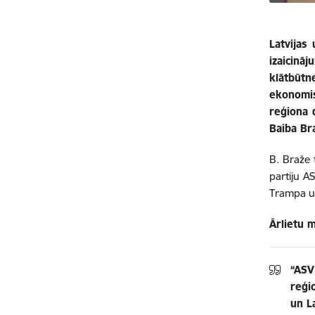
Latvijas
izaicinā
klātbūtn
ekonomis
reģiona 
Baiba Br
B. Braže 
partiju A
Trampa uz
Ārlietu m
“ASV
reģi
un L