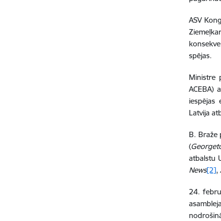
ASV Kongr
Ziemeļka
konsekvent
spējas.
Ministre 
ACEBA) ap
iespējas 
Latvija at
B. Braže 
(
Georgeto
atbalstu 
News
[2]
,
24. febru
asamblej
nodrošinā