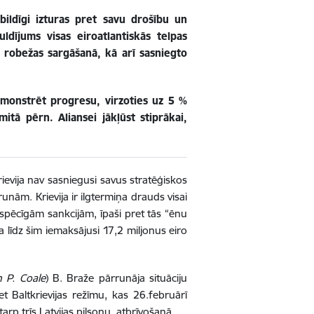
ildīgi izturas pret savu drošību un
ldījums visas eiroatlantiskās telpas
robežas sargāšanā, kā arī sasniegto
emonstrēt progresu, virzoties uz 5 %
itā pērn. Aliansei jākļūst stiprākai,
ievija nav sasniegusi savus stratēģiskos
nām. Krievija ir ilgtermiņa drauds visai
r spēcīgām sankcijām, īpaši pret tās “ēnu
ja līdz šim iemaksājusi 17,2 miljonus eiro
 P. Coale
) B. Braže pārrunāja situāciju
et Baltkrievijas režīmu, kas 26.februārī
tarp trīs Latvijas pilsoņu, atbrīvošanā.